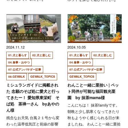
2024.11.12
2024.10.05
01.犬と暮らす
02.犬と楽しむ
01.犬と暮らす
02.犬と楽しむ
04.食事・おやつ
04.食事・おやつ
07.公式アンバサダー記事
07.公式アンバサダー記事
08.GEWALK
GEWALK_TOPICS
GEWALK_TOPICS
ミシュランガイドに掲載され
わんこと一緒に栗拾い | ペッ
た 念願のそば処に愛犬と行っ
ト同伴が可能な福田観光栗
てきたー！ 愛知県東栄町 そ
園 by 抹茶mama様
ば処 茶禅一さん byあやの
こんにちは！ 抹茶familyです。
ん様
朝晩と少し肌寒くなってきたり
残念なお天気 台風２１号から変
秋もようやく感じられる日が来
わった温帯低気圧と前線の影響
ましたね。 わんこと一緒に栗拾