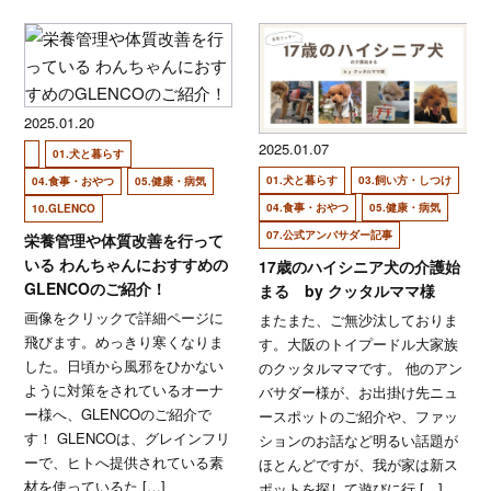
2025.01.20
2025.01.07
01.犬と暮らす
01.犬と暮らす
03.飼い方・しつけ
04.食事・おやつ
05.健康・病気
04.食事・おやつ
05.健康・病気
10.GLENCO
07.公式アンバサダー記事
栄養管理や体質改善を行って
いる わんちゃんにおすすめの
17歳のハイシニア犬の介護始
GLENCOのご紹介！
まる by クッタルママ様
画像をクリックで詳細ページに
またまた、ご無沙汰しておりま
飛びます。めっきり寒くなりま
す。大阪のトイプードル大家族
した。日頃から風邪をひかない
のクッタルママです。 他のアン
ように対策をされているオーナ
バサダー様が、お出掛け先ニュ
ー様へ、GLENCOのご紹介で
ースポットのご紹介や、ファッ
す！ GLENCOは、グレインフリ
ションのお話など明るい話題が
ーで、ヒトへ提供されている素
ほとんどですが、我が家は新ス
材を使っているた […]
ポットを探して遊びに行 […]