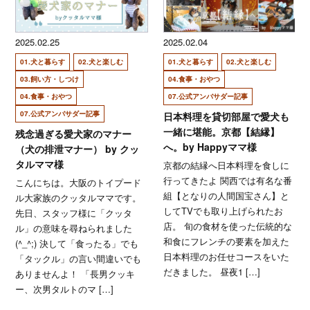
2025.02.25
2025.02.04
01.犬と暮らす
02.犬と楽しむ
01.犬と暮らす
02.犬と楽しむ
03.飼い方・しつけ
04.食事・おやつ
04.食事・おやつ
07.公式アンバサダー記事
07.公式アンバサダー記事
日本料理を貸切部屋で愛犬も
一緒に堪能。京都【結縁】
残念過ぎる愛犬家のマナー
へ。by Happyママ様
（犬の排泄マナー） by クッ
タルママ様
京都の結縁へ日本料理を食しに
行ってきたよ 関西では有名な番
こんにちは。大阪のトイプード
組【となりの人間国宝さん】と
ル大家族のクッタルママです。
してTVでも取り上げられたお
先日、スタッフ様に「クッタ
店。 旬の食材を使った伝統的な
ル」の意味を尋ねられました
和食にフレンチの要素を加えた
(^_^;) 決して「食ったる」でも
日本料理のお任せコースをいた
「タックル」の言い間違いでも
だきました。 昼夜1 […]
ありませんよ！ 「長男クッキ
ー、次男タルトのマ […]