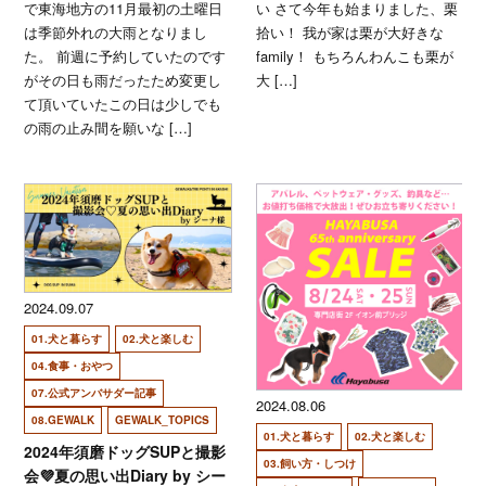
で東海地方の11月最初の土曜日
い さて今年も始まりました、栗
は季節外れの大雨となりまし
拾い！ 我が家は栗が大好きな
た。 前週に予約していたのです
family！ もちろんわんこも栗が
がその日も雨だったため変更し
大 […]
て頂いていたこの日は少しでも
の雨の止み間を願いな […]
2024.09.07
01.犬と暮らす
02.犬と楽しむ
04.食事・おやつ
07.公式アンバサダー記事
2024.08.06
08.GEWALK
GEWALK_TOPICS
01.犬と暮らす
02.犬と楽しむ
2024年須磨ドッグSUPと撮影
03.飼い方・しつけ
会💜夏の思い出Diary by シー