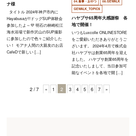
04.食事・おやつ
08.GEWALK
ナ様
GEWALK_TOPICS
タイトル 2024年神戸市内に
ハヤブサ65周年大感謝祭 各
Hayabusaが!!ドッグSUP体験会
地で開催！
参加したよ～💜 明石の林崎松江
海水浴場で新作沢山のSUP撮影
いつもLuxcolle ONLINESTORE
に参加したので色々ご紹介した
をご愛顧いただきありがとうご
い！ モアナ人間の大親友のお店
ざいます。 2024年4月で株式会
CafeDで新しい […]
社ハヤブサは創業65周年を迎え
ました。 ハヤブサ創業65周年を
記念いたしまして、当日参加可
能なイベントを各地で開 […]
2 / 7
2
«
1
3
4
5
6
7
»