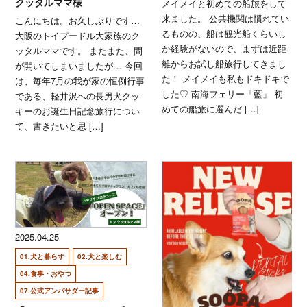
クッタルママ様
メイメイと初めての船旅をして
来ました。 公共機関は慣れてい
こんにちは。お久しぶりです…
るものの、船は観光船くらいし
大阪のトイプードル大家族のク
か経験がないので、まずは近距
ッタルママです。 またまた、間
離からお試し船旅行してきまし
が開いてしまいましたが… 今回
た！ メイメイも私もドキドキで
は、毎年7月の我が家の恒例行事
した♡ 南海フェリー「藍」 初
である、軽井沢への長男犬クッ
めての船旅に選んだ […]
キーのお誕生日記念旅行につい
て、書きたいと思 […]
2025.04.25
01.犬と暮らす
02.犬と楽しむ
04.食事・おやつ
07.公式アンバサダー記事