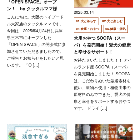
「OPEN SPACE」オープ
ン！ by クッタルママ様
2025.03.14
こんにちは。大阪のトイプード
01.犬と暮らす
02.犬と楽しむ
ル大家族のクッタルママです。
04.食事・おやつ
05.健康・病気
今回は、2025年4月24日に兵庫
県三木市にオープンした
犬用おやつ SOOPA（スー
「OPEN SPACE」の開会式に参
パ）を発売開始！愛犬の健康
加させていただきましたので、
と幸せをサポート！
ご報告とお知らせをしたいと思
お待たせいたしました！！ アイ
います。 「O […]
ルランド産 SOOPA（スーパ）
を発売開始しました！ SOOPA
は、こだわりぬいた厳選素材を
使い、穀物不使用・植物由来の
原材料のみでできた、愛犬の健
康と幸せをサポートするおやつ
です。 ドライ […]