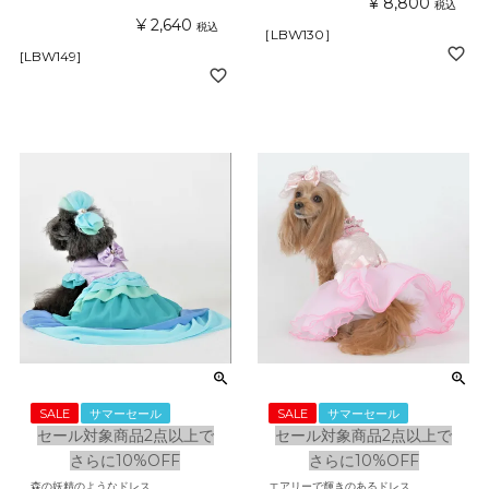
¥
8,800
税込
¥
2,640
税込
［LBW130］
[LBW149]
SALE
サマーセール
SALE
サマーセール
セール対象商品2点以上で
セール対象商品2点以上で
さらに10%OFF
さらに10%OFF
森の妖精のようなドレス
エアリーで輝きのあるドレス