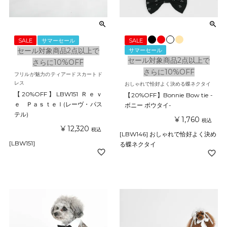
SALE
サマーセール
SALE
セール対象商品2点以上で
サマーセール
セール対象商品2点以上で
さらに10%OFF
さらに10%OFF
フリルが魅力のティアードスカートド
レス
おしゃれで恰好よく決める蝶ネクタイ
【20%OFF】LBW151 Ｒｅｖ
【20%OFF】Bonnie Bow tie -
ｅ Ｐａｓｔｅｌ(レーヴ・パス
ボニー ボウタイ-
テル)
¥
1,760
税込
¥
12,320
税込
[LBW146] おしゃれで恰好よく決め
[LBW151]
る蝶ネクタイ