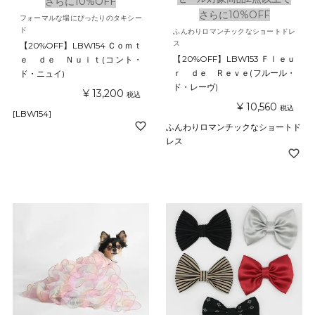
さらに10%OFF
さらに10%OFF
フォーマルな場にぴったりのタキシー
ド
ふんわりロマンチックなショートドレ
ス
【20%OFF】LBW154 Ｃｏｍｔ
【20%OFF】LBW153 Ｆｌｅｕ
ｅ ｄｅ Ｎｕｉｔ(コント・
ｒ ｄｅ Ｒｅｖｅ(フルール・
ド・ニュイ)
ド・レーヴ)
¥
13,200
税込
¥
10,560
税込
[LBW154]
ふんわりロマンチックなショートド
レス