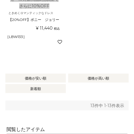
さらに10%OFF
ときめくロマンティックなドレス
【20%OFF】ボニー ジョリー
¥
11,440
税込
［LBW133］
価格が安い順
価格が高い順
新着順
13
件中
1
-
13
件表示
閲覧したアイテム