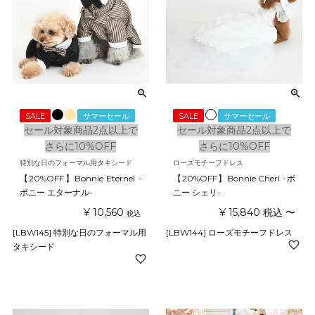
SALE
サマーセール
SALE
サマーセール
セール対象商品2点以上で
セール対象商品2点以上で
さらに10%OFF
さらに10%OFF
特別な日のフォーマル用タキシード
ローズモチーフドレス
【20%OFF】Bonnie Eternel -
【20%OFF】Bonnie Cheri -ボ
ボニー エターナル-
ニー シェリ-
¥
10,560
¥
15,840
税込
〜
税込
[LBW145] 特別な日のフォーマル用
[LBW144] ローズモチーフドレス
タキシード