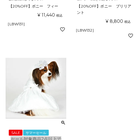
【20%OFF】ボニー フィー
【20%OFF】ボニー ブリリア
ント
¥
11,440
税込
¥
8,800
税込
［LBW131］
［LBW132］
SALE
サマーセール
セール対象商品2点以上で