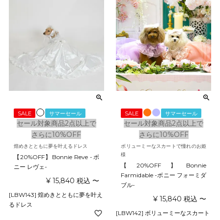
SALE
サマーセール
SALE
サマーセール
セール対象商品2点以上で
セール対象商品2点以上で
さらに10%OFF
さらに10%OFF
煌めきとともに夢を叶えるドレス
ボリューミーなスカートで憧れのお姫
様
【20%OFF】Bonnie Reve -ボ
【20%OFF】Bonnie
ニー レヴェ-
Farmidable -ボニー フォーミダ
¥
15,840
税込
〜
ブル-
[LBW143] 煌めきとともに夢を叶え
¥
15,840
税込
〜
るドレス
[LBW142] ボリューミーなスカート