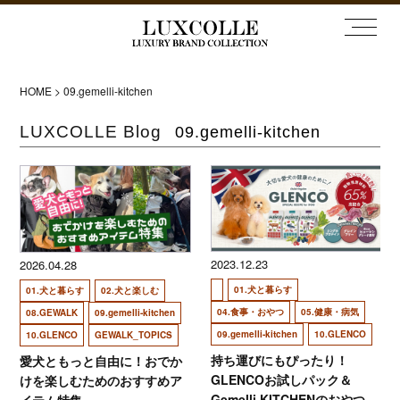
HOME
>
09.gemelli-kitchen
LUXCOLLE Blog
09.gemelli-kitchen
2023.12.23
2026.04.28
01.犬と暮らす
01.犬と暮らす
02.犬と楽しむ
04.食事・おやつ
05.健康・病気
08.GEWALK
09.gemelli-kitchen
09.gemelli-kitchen
10.GLENCO
10.GLENCO
GEWALK_TOPICS
持ち運びにもぴったり！
愛犬ともっと自由に！おでか
GLENCOお試しパック＆
けを楽しむためのおすすめア
Gemelli KITCHENのおやつ
イテム特集