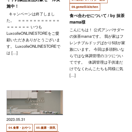
施中！
09.gemelli-kitchen
キャンペーンは終了しまし
食べ合わせについて / by 抹茶
た。 ＝＝＝＝＝＝＝＝＝＝＝
mama様
＝＝＝＝＝＝ いつも
こんにちは！ 公式アンバサダー
LuxcolleONLINESTOREをご愛
の抹茶mamaです。 我が家はフ
顧いただきありがとうございま
レンチブルドッグばかり5頭が家
す。 LuxcolleONLINESTOREで
族にいます。 今回は多頭飼いな
は […]
らではな体調管理のコツについ
てです。 体調管理は子供達だ
けでなくわんこたちも同様に気
[…]
2023.05.31
04.食事・おやつ
05.健康・病気