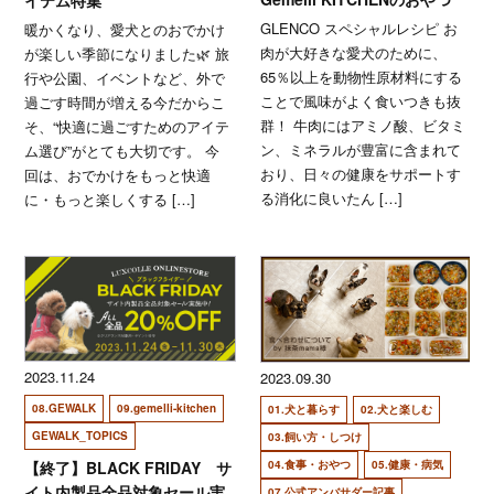
GLENCO スペシャルレシピ お
暖かくなり、愛犬とのおでかけ
肉が大好きな愛犬のために、
が楽しい季節になりました🌿 旅
65％以上を動物性原材料にする
行や公園、イベントなど、外で
ことで風味がよく食いつきも抜
過ごす時間が増える今だからこ
群！ 牛肉にはアミノ酸、ビタミ
そ、“快適に過ごすためのアイテ
ン、ミネラルが豊富に含まれて
ム選び”がとても大切です。 今
おり、日々の健康をサポートす
回は、おでかけをもっと快適
る消化に良いたん […]
に・もっと楽しくする […]
2023.11.24
2023.09.30
08.GEWALK
09.gemelli-kitchen
01.犬と暮らす
02.犬と楽しむ
GEWALK_TOPICS
03.飼い方・しつけ
04.食事・おやつ
05.健康・病気
【終了】BLACK FRIDAY サ
イト内製品全品対象セール実
07.公式アンバサダー記事