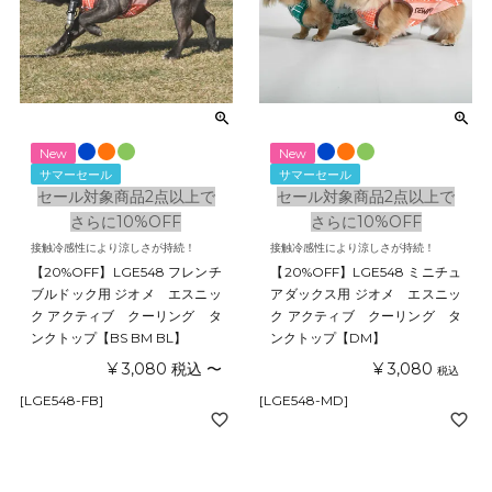
New
New
サマーセール
サマーセール
セール対象商品2点以上で
セール対象商品2点以上で
さらに10%OFF
さらに10%OFF
接触冷感性により涼しさが持続！
接触冷感性により涼しさが持続！
【20%OFF】LGE548 フレンチ
【20%OFF】LGE548 ミニチュ
ブルドック用 ジオメ エスニッ
アダックス用 ジオメ エスニッ
ク アクティブ クーリング タ
ク アクティブ クーリング タ
ンクトップ【BS BM BL】
ンクトップ【DM】
¥
3,080
税込
〜
¥
3,080
税込
[LGE548-FB]
[LGE548-MD]