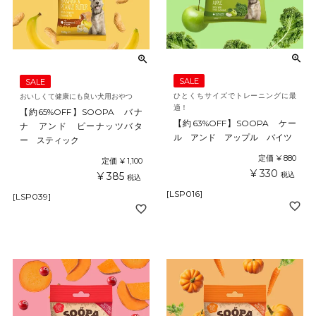
SALE
SALE
ひとくちサイズでトレーニングに最
おいしくて健康にも良い犬用おやつ
適！
【約65%OFF】SOOPA バナ
【約63%OFF】SOOPA ケー
ナ アンド ピーナッツバタ
ル アンド アップル バイツ
ー スティック
定価
¥
880
定価
¥
1,100
¥
330
税込
¥
385
税込
[LSP016]
[LSP039]