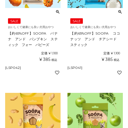
SALE
SALE
おいしくて健康にも良い犬用おやつ
おいしくて健康にも良い犬用おやつ
【約65%OFF】SOOPA バナ
【約65%OFF】SOOPA ココ
ナ アンド パンプキン ステ
ナッツ アンド チアシード
ィック フォー パピーズ
スティック
定価
¥
1,100
定価
¥
1,100
¥
385
¥
385
税込
税込
[LSP042]
[LSP041]