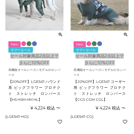
New
New
サマーセール
サマーセール
セール対象商品2点以上で
セール対象商品2点以上で
さらに10%OFF
さらに10%OFF
高機能オールシーズンモデルのロンパ
高機能オールシーズンモデルのロンパ
ース
ース
【20%OFF】LGE547 ハウンド
【20%OFF】LGE547 コーギー
系 ビッグフラワー プロテク
用 ビッグフラワー プロテク
ト ストレッチ ロンパース
ト ストレッチ ロンパース
【HS HSM HM HL】
【CGS CGM CGL】
¥
4,224
税込
〜
¥
4,224
税込
〜
[LGE547-HO]
[LGE547-CG]