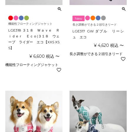
New
機能性フローティングジャケット
長さ調整ができる２頭引きリード
LGE318 ３１８ Ｗａｖｅ Ｒ
LGE317 GW ダブル リーシ
ｉｄｅｒ Ｅｃｏ(３１８ ウェ
ュ エコ
ーブ ライダー エコ【XXS XS
¥
4,620
税込
〜
S】
長さ調整ができる２頭引きリード
¥
6,600
税込
〜
機能性フローティングジャケット