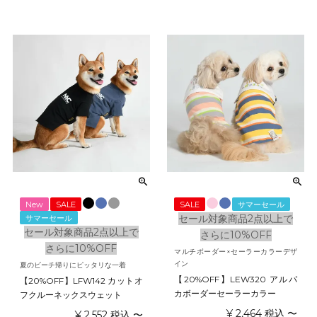
New
SALE
SALE
サマーセール
セール対象商品2点以上で
サマーセール
セール対象商品2点以上で
さらに10%OFF
さらに10%OFF
マルチボーダー×セーラーカラーデザ
イン
夏のビーチ帰りにピッタリな一着
【20%OFF】LEW320 アルパ
【20%OFF】LFW142 カットオ
カボーダーセーラーカラー
フクルーネックスウェット
¥
2,464
税込
〜
¥
2,552
税込
〜