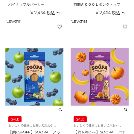
パイナップルパーカー
前開きＣＯＯＬタンクトップ
¥
2,464
税込
〜
¥
2,464
税込
〜
[LEW319]
[LEW318]
SALE
SALE
おいしくて健康にも良い犬用おやつ
おいしくて健康にも良い犬用おやつ
【約65%OFF】SOOPA アッ
【約65%OFF】SOOPA バナ