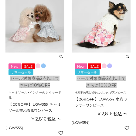
New
SALE
New
SALE
サマーセール
サマーセール
セール対象商品2点以上で
セール対象商品2点以上で
さらに10%OFF
さらに10%OFF
キャミソール×インナーのレイヤード
水彩柄が魅力的なおしゃれワンピース
風！
【20%OFF】LGW354 水彩フ
【20%OFF】LGW355 キャミ
ラワーワンピース
ソール重ね着風ワンピース
¥
2,816
税込
〜
¥
2,816
税込
〜
[LGW354]
[LGW355]