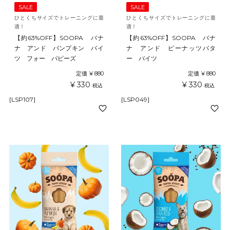
SALE
SALE
ひとくちサイズでトレーニングに最
ひとくちサイズでトレーニングに最
適！
適！
【約63%OFF】SOOPA バナ
【約63%OFF】SOOPA バナ
ナ アンド パンプキン バイ
ナ アンド ピーナッツバタ
ツ フォー パピーズ
ー バイツ
定価
¥
880
定価
¥
880
¥
330
¥
330
税込
税込
[LSP107]
[LSP049]