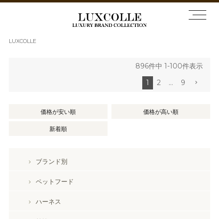
LUXCOLLE
896
件中
1
-
100
件表示
1
2
…
9
価格が安い順
価格が高い順
新着順
ブランド別
ペットフード
ハーネス