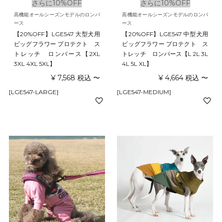
さらに10%OFF
さらに10%OFF
高機能オールシーズンモデルのロンパ
高機能オールシーズンモデルのロンパ
ース
ース
【20%OFF】LGE547 大型犬用
【20%OFF】LGE547 中型犬用
ビッグフラワー プロテクト ス
ビッグフラワー プロテクト ス
トレッチ ロンパース【2XL
トレッチ ロンパース【L 2L 3L
3XL 4XL 5XL】
4L 5L XL】
¥
7,568
税込
〜
¥
4,664
税込
〜
[LGE547-LARGE]
[LGE547-MEDIUM]