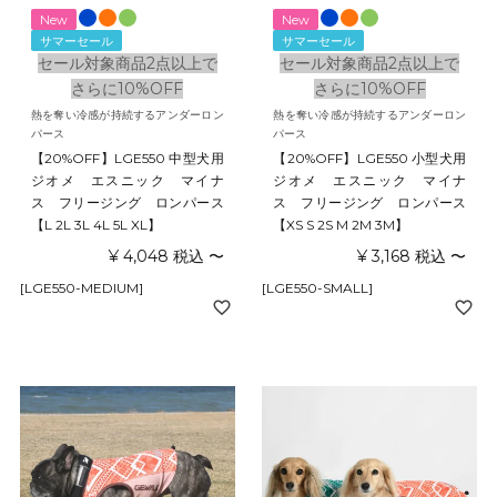
New
New
サマーセール
サマーセール
セール対象商品2点以上で
セール対象商品2点以上で
さらに10%OFF
さらに10%OFF
熱を奪い冷感が持続するアンダーロン
熱を奪い冷感が持続するアンダーロン
パース
パース
【20%OFF】LGE550 中型犬用
【20%OFF】LGE550 小型犬用
ジオメ エスニック マイナ
ジオメ エスニック マイナ
ス フリージング ロンパース
ス フリージング ロンパース
【L 2L 3L 4L 5L XL】
【XS S 2S M 2M 3M】
¥
4,048
税込
〜
¥
3,168
税込
〜
[LGE550-MEDIUM]
[LGE550-SMALL]