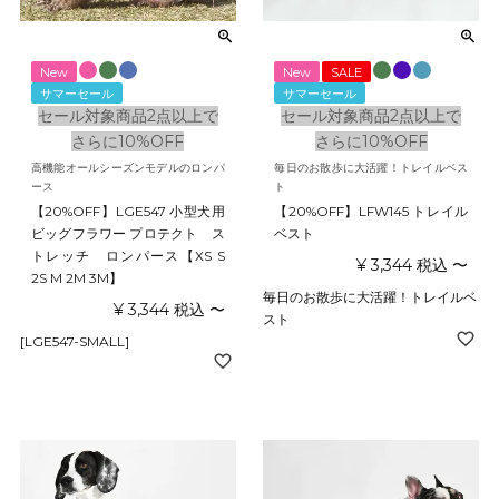
New
New
SALE
サマーセール
サマーセール
セール対象商品2点以上で
セール対象商品2点以上で
さらに10%OFF
さらに10%OFF
高機能オールシーズンモデルのロンパ
毎日のお散歩に大活躍！トレイルベス
ース
ト
【20%OFF】LGE547 小型犬用
【20%OFF】LFW145 トレイル
ビッグフラワー プロテクト ス
ベスト
トレッチ ロンパース【XS S
¥
3,344
税込
〜
2S M 2M 3M】
毎日のお散歩に大活躍！トレイルベ
¥
3,344
税込
〜
スト
[LGE547-SMALL]