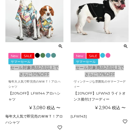
New
SALE
New
SALE
サマーセール
サマーセール
セール対象商品2点以上で
セール対象商品2点以上で
さらに10%OFF
さらに10%OFF
毎年大人気で即完売のＭＷＴ！アロハ
ヴィンテージな雰囲気のサマーフーデ
シャツ
ィー
【20%OFF】LFW144 アロハシ
【20%OFF】LFW143 ライトオ
ャツ
ンス後付けフーディー
¥
3,080
税込
〜
¥
2,904
税込
〜
毎年大人気で即完売のＭＷＴ！アロ
[LFW143]
ハシャツ