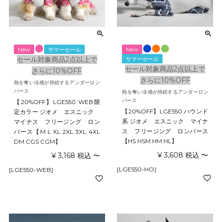
New
サマーセール
New
セール対象商品2点以上で
サマーセール
セール対象商品2点以上で
さらに10%OFF
さらに10%OFF
熱を奪い冷感が持続するアンダーロン
パース
熱を奪い冷感が持続するアンダーロン
パース
【20%OFF】LGE550 WEB限
【20%OFF】LGE550 ハウンド
定カラー ジオメ エスニック
系 ジオメ エスニック マイナ
マイナス フリージング ロン
ス フリージング ロンパース
パース【M L XL 2XL 3XL 4XL
【HS HSM HM HL】
DM CGS CGM】
¥
3,608
税込
〜
¥
3,168
税込
〜
[LGE550-HO]
[LGE550-WEB]