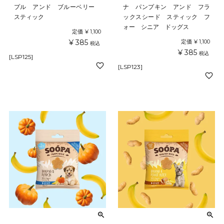
プル アンド ブルーベリー
ナ パンプキン アンド フラ
スティック
ックスシード スティック フ
ォー シニア ドッグス
定価
¥
1,100
¥
385
定価
¥
1,100
税込
¥
385
税込
[LSP125]
[LSP123]