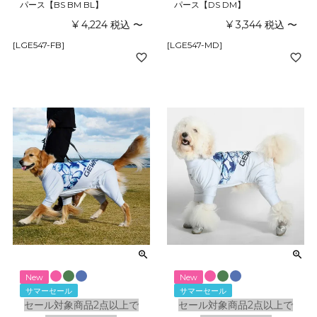
パース【BS BM BL】
パース【DS DM】
¥
4,224
税込
〜
¥
3,344
税込
〜
[LGE547-FB]
[LGE547-MD]
New
New
サマーセール
サマーセール
セール対象商品2点以上で
セール対象商品2点以上で