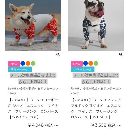
New
New
サマーセール
サマーセール
セール対象商品2点以上で
セール対象商品2点以上で
さらに10%OFF
さらに10%OFF
熱を奪い冷感が持続するアンダーロン
熱を奪い冷感が持続するアンダーロン
パース
パース
【20%OFF】LGE550 コーギー
【20%OFF】LGE550 フレンチ
用 ジオメ エスニック マイナ
ブルドック用 ジオメ エスニッ
ス フリージング ロンパース
ク マイナス フリージング
【CGS CGM CGL】
ロンパース【BS BM BL】
¥
4,048
税込
〜
¥
3,608
税込
〜