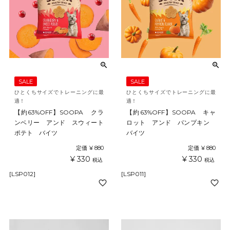
SALE
SALE
ひとくちサイズでトレーニングに最
ひとくちサイズでトレーニングに最
適！
適！
【約63%OFF】SOOPA クラ
【約63%OFF】SOOPA キャ
ンベリー アンド スウィート
ロット アンド パンプキン
ポテト バイツ
バイツ
定価
¥
880
定価
¥
880
¥
330
¥
330
税込
税込
[LSP012]
[LSP011]