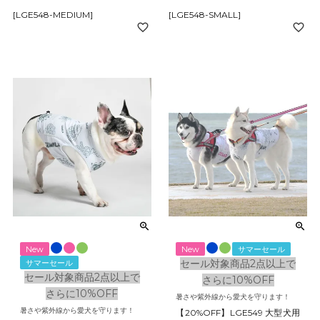
[LGE548-MEDIUM]
[LGE548-SMALL]
New
New
サマーセール
セール対象商品2点以上で
サマーセール
セール対象商品2点以上で
さらに10%OFF
さらに10%OFF
暑さや紫外線から愛犬を守ります！
暑さや紫外線から愛犬を守ります！
【20%OFF】LGE549 大型犬用