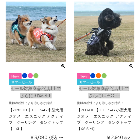
New
New
サマーセール
サマーセール
セール対象商品2点以上で
セール対象商品2点以上で
さらに10%OFF
さらに10%OFF
接触冷感性により涼しさが持続！
接触冷感性により涼しさが持続！
【20%OFF】LGE548 中型犬用
【20%OFF】LGE548 小型犬用
ジオメ エスニック アクティ
ジオメ エスニック アクティ
ブ クーリング タンクトップ
ブ クーリング タンクトップ
【L XL】
【XS S M】
¥
3,080
税込
〜
¥
2,640
税込