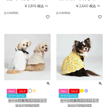
¥
2,816
税込
〜
¥
2,640
税込
〜
[LGW353]
[LGW352]
New
SALE
New
SALE
サマーセール
サマーセール
セール対象商品2点以上で
セール対象商品2点以上で
さらに10%OFF
さらに10%OFF