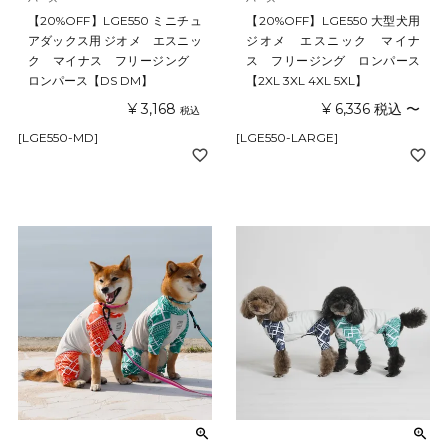
【20%OFF】LGE550 ミニチュ
【20%OFF】LGE550 大型犬用
アダックス用 ジオメ エスニッ
ジオメ エスニック マイナ
ク マイナス フリージング
ス フリージング ロンパース
ロンパース【DS DM】
【2XL 3XL 4XL 5XL】
¥
3,168
¥
6,336
税込
〜
税込
[LGE550-MD]
[LGE550-LARGE]