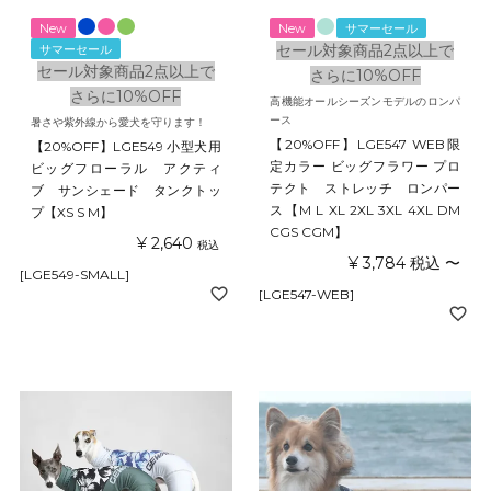
New
New
サマーセール
セール対象商品2点以上で
サマーセール
セール対象商品2点以上で
さらに10%OFF
さらに10%OFF
高機能オールシーズンモデルのロンパ
ース
暑さや紫外線から愛犬を守ります！
【20%OFF】LGE547 WEB限
【20%OFF】LGE549 小型犬用
定カラー ビッグフラワー プロ
ビッグフローラル アクティ
テクト ストレッチ ロンパー
ブ サンシェード タンクトッ
ス【M L XL 2XL 3XL 4XL DM
プ【XS S M】
CGS CGM】
¥
2,640
税込
¥
3,784
税込
〜
[LGE549-SMALL]
[LGE547-WEB]