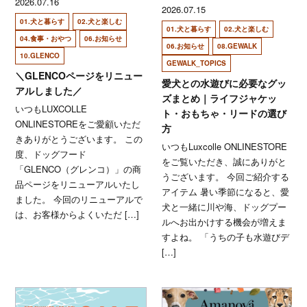
2026.07.16
2026.07.15
01.犬と暮らす
02.犬と楽しむ
01.犬と暮らす
02.犬と楽しむ
04.食事・おやつ
06.お知らせ
06.お知らせ
08.GEWALK
10.GLENCO
GEWALK_TOPICS
＼GLENCOページをリニュー
愛犬との水遊びに必要なグッ
アルしました／
ズまとめ｜ライフジャケッ
いつもLUXCOLLE
ト・おもちゃ・リードの選び
ONLINESTOREをご愛顧いただ
方
きありがとうございます。 この
いつもLuxcolle ONLINESTORE
度、ドッグフード
をご覧いただき、誠にありがと
「GLENCO（グレンコ）」の商
うございます。 今回ご紹介する
品ページをリニューアルいたし
アイテム 暑い季節になると、愛
ました。 今回のリニューアルで
犬と一緒に川や海、ドッグプー
は、お客様からよくいただ […]
ルへお出かけする機会が増えま
すよね。 「うちの子も水遊びデ
[…]