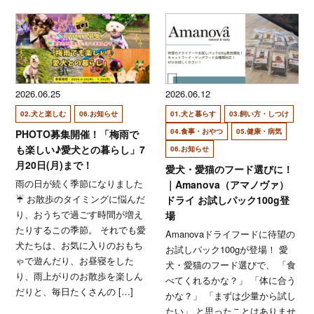
2026.06.25
2026.06.12
02.犬と楽しむ
06.お知らせ
01.犬と暮らす
03.飼い方・しつけ
04.食事・おやつ
05.健康・病気
PHOTO募集開催！「梅雨で
も楽しい♪愛犬との暮らし」7
06.お知らせ
月20日(月)まで！
愛犬・愛猫のフード選びに！
雨の日が続く季節になりました
｜Amanova（アマノヴァ）
☔ お散歩のタイミングに悩んだ
ドライ お試しパック100g登
り、おうちで過ごす時間が増え
場
たりするこの季節。 それでも愛
Amanovaドライフードに待望の
犬たちは、お気に入りのおもち
お試しパック100gが登場！ 愛
ゃで遊んだり、お昼寝をした
犬・愛猫のフード選びで、 「食
り、雨上がりのお散歩を楽しん
べてくれるかな？」 「体に合う
だりと、毎日たくさんの […]
かな？」 「まずは少量から試し
たい」 と思ったことはありませ