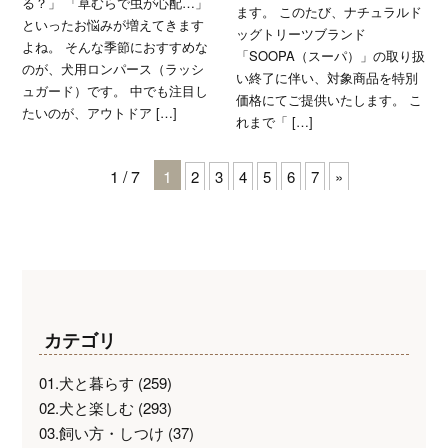
る？」 「草むらで虫が心配…」
ます。 このたび、ナチュラルド
といったお悩みが増えてきます
ッグトリーツブランド
よね。 そんな季節におすすめな
「SOOPA（スーパ）」の取り扱
のが、犬用ロンパース（ラッシ
い終了に伴い、対象商品を特別
ュガード）です。 中でも注目し
価格にてご提供いたします。 こ
たいのが、アウトドア […]
れまで「 […]
1 / 7
1
2
3
4
5
6
7
»
カテゴリ
01.犬と暮らす
(259)
02.犬と楽しむ
(293)
03.飼い方・しつけ
(37)