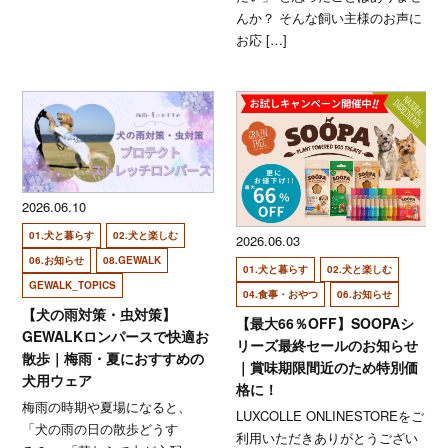
んか？ そんな飼い主様のお声に
お応 […]
2026.06.10
01.犬と暮らす
02.犬と楽しむ
2026.06.03
06.お知らせ
08.GEWALK
01.犬と暮らす
02.犬と楽しむ
GEWALK_TOPICS
04.食事・おやつ
06.お知らせ
【犬の雨対策・虫対策】
【最大66％OFF】SOOPAシ
GEWALKロンパースで快適お
リーズ最終セールのお知らせ
散歩｜梅雨・夏におすすめの
｜賞味期限間近のため特別価
犬用ウェア
格に！
梅雨の時期や夏場になると、
LUXCOLLE ONLINESTOREをご
「犬の雨の日の散歩どうす
利用いただきありがとうござい