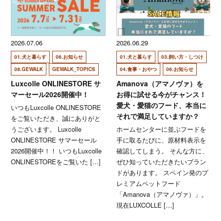
2026.07.06
2026.06.29
01.犬と暮らす
06.お知らせ
01.犬と暮らす
03.飼い方・しつけ
08.GEWALK
GEWALK_TOPICS
04.食事・おやつ
06.お知らせ
Luxcolle ONLINESTORE サ
Amanova（アマノヴァ）を
マーセール2026開催中！
お得に試せる今がチャンス！
愛犬・愛猫のフード、本当に
いつもLuxcolle ONLINESTORE
それで満足していますか？
をご覧いただき、誠にありがと
うございます。 Luxcolle
ホームセンターに並ぶフードを
ONLINESTORE サマーセール
手に取るたびに、原材料表示を
2026開催中！！ いつもLuxcolle
確認してしまう。 そんな方に、
ONLINESTOREをご覧いた […]
ぜひ知っていただきたいブラン
ドがあります。 スペイン発のプ
レミアムペットフード
「Amanova（アマノヴァ）」。
現在LUXCOLLE […]