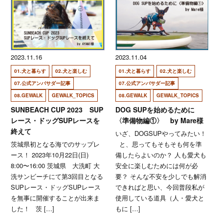
2023.11.16
2023.11.04
01.犬と暮らす
02.犬と楽しむ
01.犬と暮らす
02.犬と楽しむ
07.公式アンバサダー記事
07.公式アンバサダー記事
08.GEWALK
GEWALK_TOPICS
08.GEWALK
GEWALK_TOPICS
SUNBEACH CUP 2023 SUP
DOG SUPを始めるために
レース・ドッグSUPレースを
〈準備物編①〉 by Mare様
終えて
いざ、DOGSUPやってみたい！
茨城県初となる海でのサップレ
と、思ってもそもそも何を準
ース！ 2023年10月22日(日)
備したらよいのか？ 人も愛犬も
8:00〜16:00 茨城県 大洗町 大
安全に楽しむためには何が必
洗サンビーチにて第3回目となる
要？ そんな不安を少しでも解消
SUPレース・ドッグSUPレース
できればと思い、今回普段私が
を無事に開催することが出来ま
使用している道具（人・愛犬と
した！ 茨 […]
もに […]