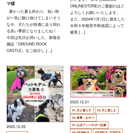
マ様
ONLINESTOREのご愛顧のほど
暑かった夏も終わり、短い秋
よろしくお願いいたします。
が一気に駆け抜けてしまいそう
また、2024年1月1日に発生した
な今、犬たちが快適に走り回れ
令和６年能登半島地震によって
る良い季節となりましたね！
被害 […]
今回は先日お伺いした、新複合
施設『GROUND ROCK
CASTLE』をご紹介し […]
2023.12.21
01.犬と暮らす
02.犬と楽しむ
04.食事・おやつ
07.公式アンバサダー記事
2023.12.25
08.GEWALK
GEWALK_TOPICS