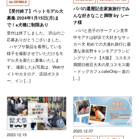
08.GEWALK
パパの還暦記念家族旅行でみ
【受付終了】ペットモデル大
んな好きなこと満喫 by シー
募集 2024年1月15日(月)ま
ナ様
で！※犬種に制限あり
パパと息子のサーフィン見学
受付は終了しました。 沢山のご
中モアナは砂浜で大好きなサッ
応募ありがとうございました。
カー犬 初めての犬連れ旅行に最
ハヤブサ製品を着用している
適な泉佐野キャンモアグランピ
様子を撮影させていただけるモ
ングリゾート【大阪】 コスモス
デル犬を新たに募集いたしま
満開日根荘大木の里コスモス園
す。 撮影したお写真は、Webサ
～ドッグカフェcafeChrp～道の
イトやカタログ、店頭ポスタ
[…]
ー、イン […]
2023.12.07
2023.12.15