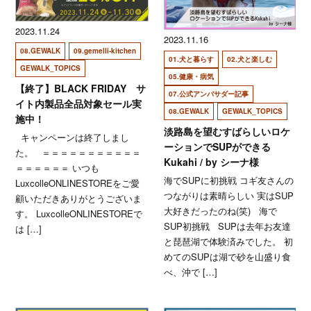
2023.11.24
2023.11.16
08.GEWALK
09.gemelli-kitchen
01.犬と暮らす
02.犬と楽しむ
GEWALK_TOPICS
05.健康・病気
【終了】BLACK FRIDAY サ
07.公式アンバサダー記事
イト内製品全品対象セール実
08.GEWALK
GEWALK_TOPICS
施中！
淡路島を望むすばらしいロケ
キャンペーンは終了しまし
ーションでSUPができる
た。 ＝＝＝＝＝＝＝＝＝＝＝
Kukahi / by シーナ様
＝＝＝＝＝＝ いつも
海でSUPに初挑戦 コギ友さんの
LuxcolleONLINESTOREをご愛
つながりは素晴らしい 実はSUP
顧いただきありがとうございま
大好きだったのね(笑) 海で
す。 LuxcolleONLINESTOREで
SUP初挑戦 SUPは去年お友達
は […]
と琵琶湖で体験済みでした。 初
めてのSUPは湖で砂を山盛り食
べ、沖で […]