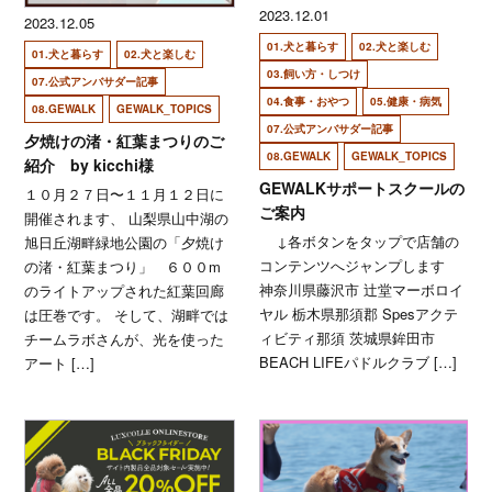
2023.12.01
2023.12.05
01.犬と暮らす
02.犬と楽しむ
01.犬と暮らす
02.犬と楽しむ
03.飼い方・しつけ
07.公式アンバサダー記事
04.食事・おやつ
05.健康・病気
08.GEWALK
GEWALK_TOPICS
07.公式アンバサダー記事
夕焼けの渚・紅葉まつりのご
08.GEWALK
GEWALK_TOPICS
紹介 by kicchi様
GEWALKサポートスクールの
１０月２７日〜１１月１２日に
ご案内
開催されます、 山梨県山中湖の
↓各ボタンをタップで店舗の
旭日丘湖畔緑地公園の「夕焼け
コンテンツへジャンプします
の渚・紅葉まつり」 ６００m
神奈川県藤沢市 辻堂マーボロイ
のライトアップされた紅葉回廊
ヤル 栃木県那須郡 Spesアクテ
は圧巻です。 そして、湖畔では
ィビティ那須 茨城県鉾田市
チームラボさんが、光を使った
BEACH LIFEパドルクラブ […]
アート […]