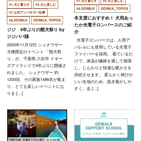
01.犬と暮らす
02.犬と楽しむ
01.犬と暮らす
02.犬と楽しむ
08.GEWALK
GEWALK_TOPICS
07.公式アンバサダー記事
冬支度におすすめ！ 犬用あっ
08.GEWALK
GEWALK_TOPICS
たか光電子ロンパースのご紹
ジジ 4年ぶりの髭犬祭り by
介
ジジパパ様
光電子ロンパースは、人用ア
2023年11月12日 シュナウザー
パレルにも使用している光電子
犬種限定のイベント 「髭犬祭
ファイバーを採用。 着ているだ
り」が、千葉県 八街市 ドギー
けで、体温が繊維を通して循環
ズアイランドで4年ぶりに開催さ
し、じんわりと快適な暖かさを
れました。 シュナウザー 約
持続させます。 柔らかく伸びが
1200頭、その家族1486名が集ま
いい生地のため、脱ぎ着がしや
り、とても楽しいイベントにな
すく、走 […]
りま […]