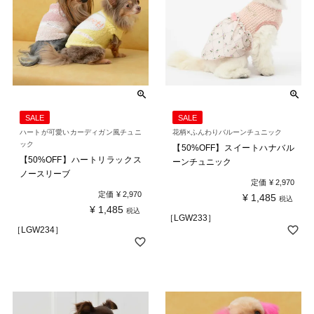
SALE
SALE
ハートが可愛いカーディガン風チュニ
花柄×ふんわりバルーンチュニック
ック
【50%OFF】スイートハナバル
【50%OFF】ハートリラックス
ーンチュニック
ノースリーブ
定価
¥
2,970
定価
¥
2,970
¥
1,485
税込
¥
1,485
税込
［LGW233］
［LGW234］