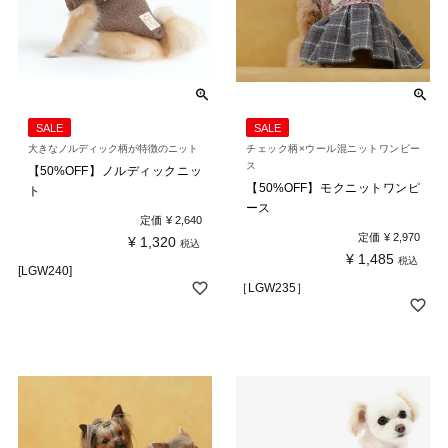
SALE
SALE
大きなノルディック柄が特徴のニット
チェック柄×ウール混ニットワンピー
ス
【50%OFF】ノルディックニッ
【50%OFF】モクニットワンピ
ト
ース
定価
¥
2,640
定価
¥
2,970
¥
1,320
税込
¥
1,485
税込
[LGW240]
［LGW235］