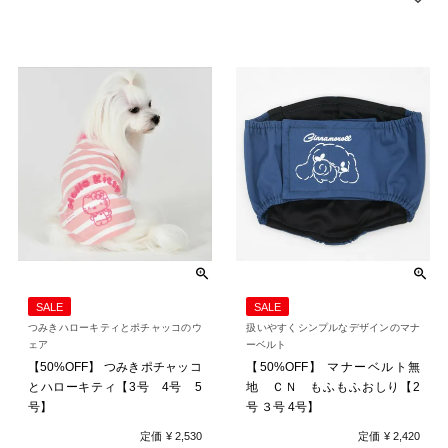
SALE
SALE
つみきハローキティとポチャッコのウ
扱いやすくシンプルなデザインのマナ
ェア
ーベルト
【50%OFF】 つみきポチャッコ
【50%OFF】 マナーベルト無
とハローキティ【3号 4号 5
地 ＣＮ もふもふおしり【2
号】
号 ３号 4号】
定価
¥
2,530
定価
¥
2,420