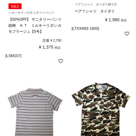
ペアＴシャツ タイダイ柄です
SALE
ペアＴシャツ タイダイ
ハローキティのサニタリーパンツ
¥
1,980
【50%OFF】 サニタリーパンツ
税込
総柄 ＫＴ ミルキーリボンカ
[LTX349I3-1800]
モフラージュ【5号】
定価
¥
2,750
¥
1,375
税込
[LSM107]