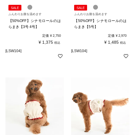
SALE
SALE
ふんわりお腹を温めます
ふんわりお腹を温めます
【50%OFF】シナモロールのは
【50%OFF】シナモロールのは
らまき【3号 4号】
らまき【5号】
定価
¥
2,750
定価
¥
2,970
¥
1,375
¥
1,485
税込
税込
[LSW104]
[LSW104]