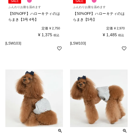
SALE
SALE
ふんわりお腹を温めます
ふんわりお腹を温めます
【50%OFF】ハローキティのは
【50%OFF】ハローキティのは
らまき【3号 4号】
らまき【5号】
定価
¥
2,750
定価
¥
2,970
¥
1,375
¥
1,485
税込
税込
[LSW103]
[LSW103]