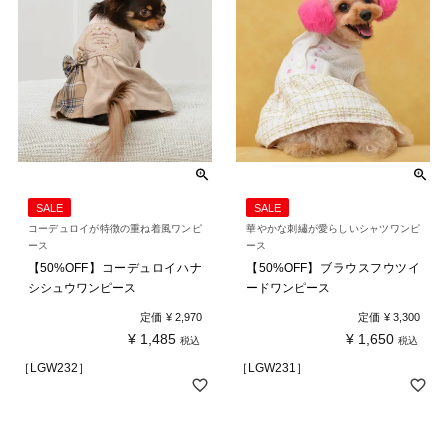
SALE
SALE
コーデュロイが特徴の重ね着風ワンピ
華やかな刺繡が愛らしいシャツワンピ
ース
ース
【50%OFF】コーデュロイハナ
【50%OFF】ブラウスフウツイ
シシュウワンピース
ードワンピース
定価
¥
2,970
定価
¥
3,300
¥
1,485
¥
1,650
税込
税込
［LGW232］
［LGW231］