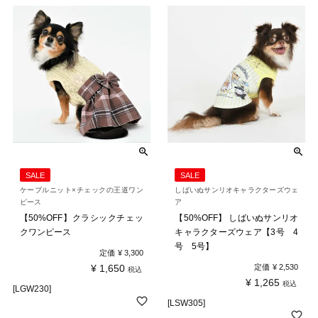
SALE
SALE
ケーブルニット×チェックの王道ワン
しばいぬサンリオキャラクターズウェ
ピース
ア
【50%OFF】クラシックチェッ
【50%OFF】 しばいぬサンリオ
クワンピース
キャラクターズウェア【3号 4
号 5号】
定価
¥
3,300
¥
1,650
定価
¥
2,530
税込
¥
1,265
税込
[LGW230]
[LSW305]