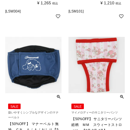
¥
1,265
¥
1,210
税込
税込
[LSW304]
[LSM101]
SALE
SALE
扱いやすくシンプルなデザインのマナ
マイメロディーのサニタリーパンツ
ーベルト
【50%OFF】 サニタリーパンツ
【50%OFF】 マナーベルト無
総柄 ＭＭ スウィートストロ
地 ＣＮ もふもふおしり【5