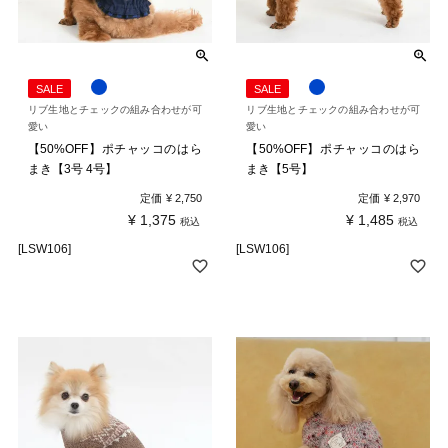
SALE
SALE
リブ生地とチェックの組み合わせが可
リブ生地とチェックの組み合わせが可
愛い
愛い
【50%OFF】ポチャッコのはら
【50%OFF】ポチャッコのはら
まき【3号 4号】
まき【5号】
定価
¥
2,750
定価
¥
2,970
¥
1,375
¥
1,485
税込
税込
[LSW106]
[LSW106]