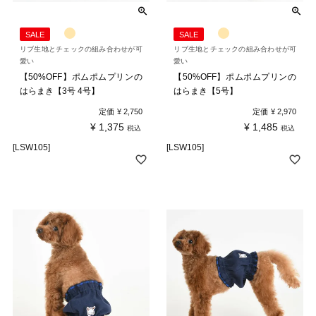
SALE
SALE
リブ生地とチェックの組み合わせが可
リブ生地とチェックの組み合わせが可
愛い
愛い
【50%OFF】ポムポムプリンの
【50%OFF】ポムポムプリンの
はらまき【3号 4号】
はらまき【5号】
定価
¥
2,750
定価
¥
2,970
¥
1,375
¥
1,485
税込
税込
[LSW105]
[LSW105]