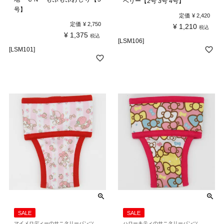
ベリー【2号 3号 4号】
号】
定価
¥
2,420
定価
¥
2,750
¥
1,210
税込
¥
1,375
税込
[LSM106]
[LSM101]
SALE
SALE
マイメロディーのサニタリーパンツ
ハローキティのサニタリーパンツ