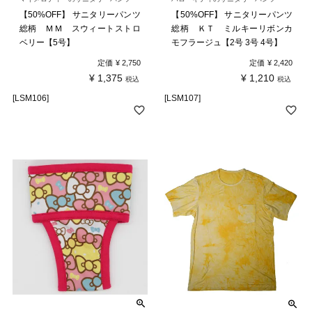
【50%OFF】 サニタリーパンツ
【50%OFF】 サニタリーパンツ
総柄 ＭＭ スウィートストロ
総柄 ＫＴ ミルキーリボンカ
ベリー【5号】
モフラージュ【2号 3号 4号】
定価
¥
2,750
定価
¥
2,420
¥
1,375
¥
1,210
税込
税込
[LSM106]
[LSM107]