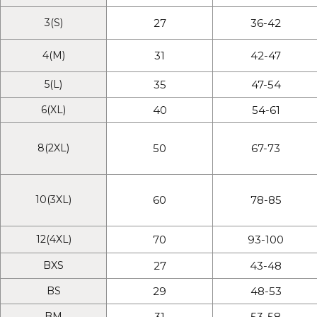
3
(S)
27
36-42
4
(M)
31
42-47
5
(L)
35
47-54
6
(XL)
40
54-61
8
(2XL)
50
67-73
10
(3XL)
60
78-85
12
(4XL)
70
93-100
BXS
27
43-48
BS
29
48-53
BM
31
53-58