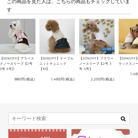
この商品を見た人は、こちらの商品もチェックしていま
す
【50%OFF】アラベス
【50%OFF】ケーブル
【20%OFF】フラワー
【50%OF
クノースリーブ【2号
ニットチュニック
ノースリーブ【2号 3
ラックスノ
3号 4号】
【M】
号 4号】
1,4
880円
(税込)
1,485円
(税込)
2,200円
(税込)