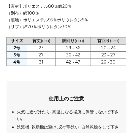
【素材】ポリエステル80％綿20％
（別布）綿100％
（裏地）ポリエステル95％ポリウレタン5％
（リブ）綿70％ポリウレタン30％
サイズ
背丈
(cm)
胴回り
(cm)
首回り
(cm)
2号
23
29～36
20～24
3号
27
36～42
23～27
4号
31
42～47
26～30
使用上のご注意
火気に近づけたり､高温になる場所に保管しないで下さ
い｡
洗濯機･乾燥機は避け､必ず手洗い･自然乾燥をして下さ