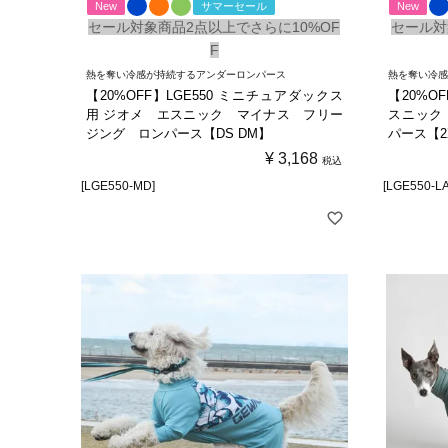
New
サマーセール
New
セール対象商品2点以上でさらに10%OF
セール対
F
熱を奪い冷感が持続するアンダーロンパース
熱を奪い冷
【20%OFF】LGE550 ミニチュアダックス
【20%O
用 ジオメ エスニック マイナス フリー
スニック
ジング ロンパース【DS DM】
パース【2XL
¥
3,168
税込
[LGE550-MD]
[LGE550-L