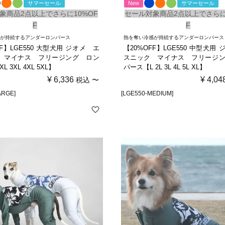
サマーセール
New
サマーセール
象商品2点以上でさらに10%OF
セール対象商品2点以上でさらに
F
F
感が持続するアンダーロンパース
熱を奪い冷感が持続するアンダーロンパース
FF】LGE550 大型犬用 ジオメ エ
【20%OFF】LGE550 中型犬用
 マイナス フリージング ロン
スニック マイナス フリージ
 3XL 4XL 5XL】
パース【L 2L 3L 4L 5L XL】
¥
6,336
¥
4,04
税込
〜
ARGE]
[LGE550-MEDIUM]