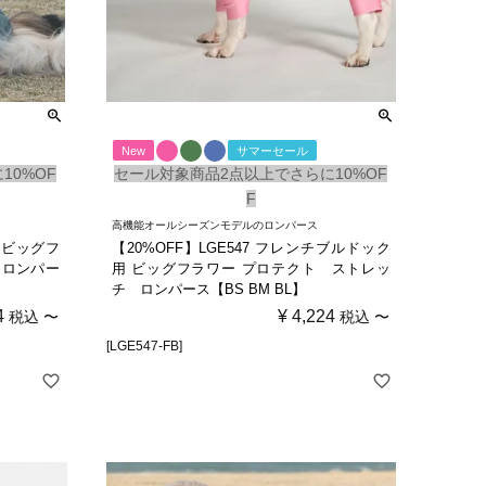
New
サマーセール
10%OF
セール対象商品2点以上でさらに10%OF
F
高機能オールシーズンモデルのロンパース
用 ビッグフ
【20%OFF】LGE547 フレンチブルドック
 ロンパー
用 ビッグフラワー プロテクト ストレッ
チ ロンパース【BS BM BL】
4
¥
4,224
税込
〜
税込
〜
[LGE547-FB]