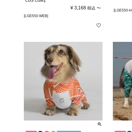
CGS CGM】
¥
3,168
税込
〜
[LGE550-H
[LGE550-WEB]