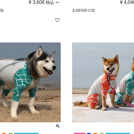
¥
3,608
¥
4,04
税込
〜
O]
[LGE550-CG]