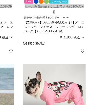
New
サマーセール
10%OF
セール対象商品2点以上でさらに10%OF
F
熱を奪い冷感が持続するアンダーロンパース
 ジオメ エ
【20%OFF】LGE550 小型犬用 ジオメ エ
ング ロン
スニック マイナス フリージング ロン
パース【XS S 2S M 2M 3M】
8
¥
3,168
税込
〜
税込
〜
[LGE550-SMALL]