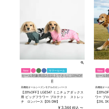
New
サマーセール
New
セール対象商品2点以上でさらに10%OF
セール対
F
高機能オールシーズンモデルのロンパース
高機能オー
【20%OFF】LGE547 ミニチュアダックス
【20%O
用 ビッグフラワー プロテクト ストレッ
ワー プ
チ ロンパース【DS DM】
【2XL 3X
¥
3,344
税込
〜