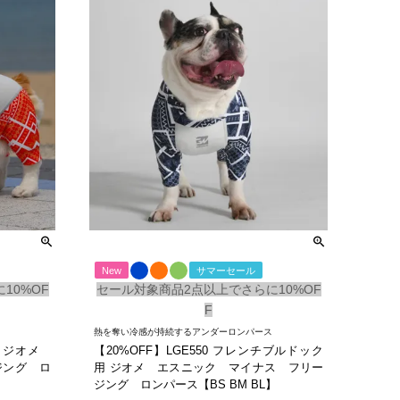
New
サマーセール
10%OF
セール対象商品2点以上でさらに10%OF
F
熱を奪い冷感が持続するアンダーロンパース
ー用 ジオメ
【20%OFF】LGE550 フレンチブルドック
ジング ロ
用 ジオメ エスニック マイナス フリー
ジング ロンパース【BS BM BL】