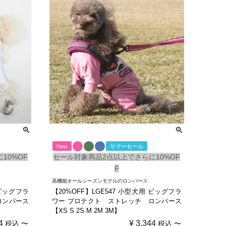
New
サマーセール
10%OF
セール対象商品2点以上でさらに10%OF
F
高機能オールシーズンモデルのロンパース
 ビッグフラ
【20%OFF】LGE547 小型犬用 ビッグフラ
ロンパース
ワー プロテクト ストレッチ ロンパース
【XS S 2S M 2M 3M】
4
¥
3,344
税込
〜
税込
〜