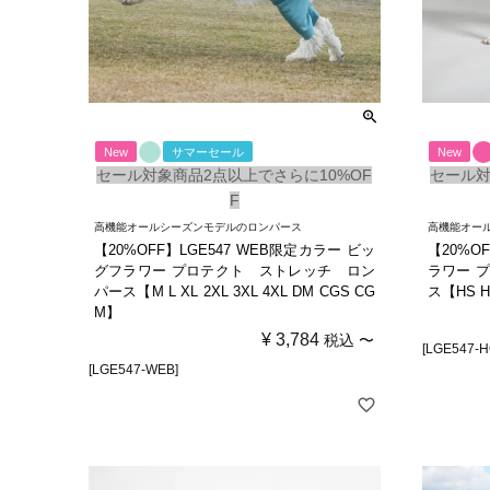
New
サマーセール
New
セール対象商品2点以上でさらに10%OF
セール対
F
高機能オールシーズンモデルのロンパース
高機能オー
【20%OFF】LGE547 WEB限定カラー ビッ
【20%O
グフラワー プロテクト ストレッチ ロン
ラワー 
パース【M L XL 2XL 3XL 4XL DM CGS CG
ス【HS H
M】
¥
3,784
税込
〜
[LGE547-H
[LGE547-WEB]