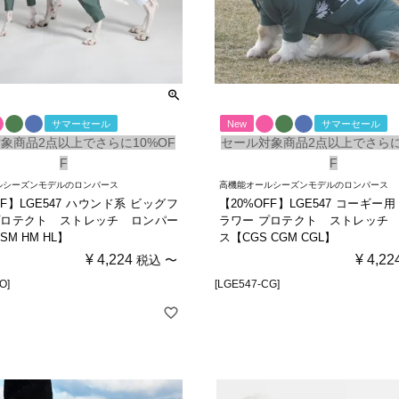
サマーセール
New
サマーセール
象商品2点以上でさらに10%OF
セール対象商品2点以上でさらに
F
F
ルシーズンモデルのロンパース
高機能オールシーズンモデルのロンパース
FF】LGE547 ハウンド系 ビッグフ
【20%OFF】LGE547 コーギー
プロテクト ストレッチ ロンパー
ラワー プロテクト ストレッチ
SM HM HL】
ス【CGS CGM CGL】
¥
4,224
¥
4,22
税込
〜
O]
[LGE547-CG]