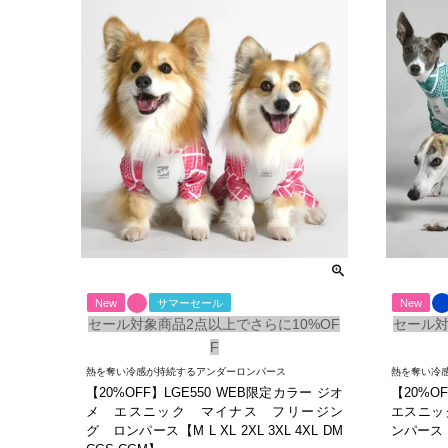
New
サマーセール
New
セール対象商品2点以上でさらに10%OF
セール対
F
熱を奪い冷感が持続するアンダーロンパース
熱を奪い冷
【20%OFF】LGE550 WEB限定カラー ジオ
【20%O
メ エスニック マイナス フリージン
エスニッ
グ ロンパース【M L XL 2XL 3XL 4XL DM
ンパース【