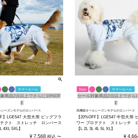
サマーセール
New
サマーセール
象商品2点以上でさらに10%OF
セール対象商品2点以上でさらに
F
F
ルシーズンモデルのロンパース
高機能オールシーズンモデルのロンパース
FF】LGE547 大型犬用 ビッグフラ
【20%OFF】LGE547 中型犬用
ロテクト ストレッチ ロンパース
ワー プロテクト ストレッチ 
L 4XL 5XL】
【L 2L 3L 4L 5L XL】
¥
7,568
¥
4,66
税込
〜