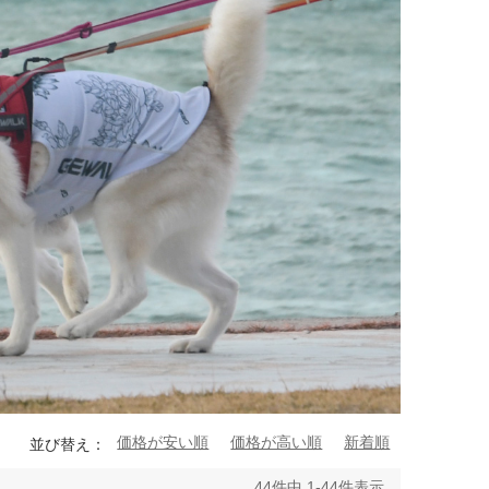
価格が安い順
価格が高い順
新着順
並び替え
44
件中
1
-
44
件表示