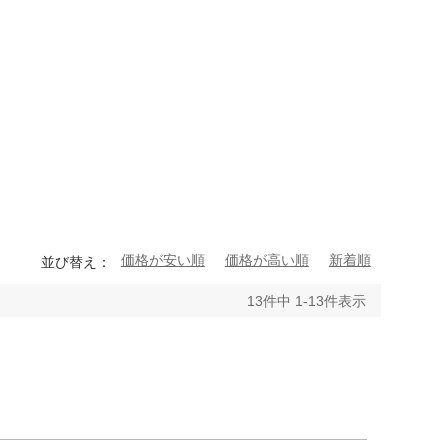
価格が安い順
価格が高い順
新着順
並び替え
13
件中
1
-
13
件表示