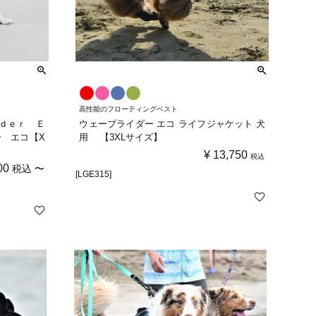
高性能のフローティングベスト
ｉｄｅｒ Ｅ
ウェーブライダー エコ ライフジャケット 犬
ー エコ【X
用 【3XLサイズ】
¥
13,750
税込
00
税込
〜
[LGE315]