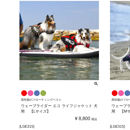
高性能のフローティングベスト
高性能のフロ
ウェーブライダー エコ ライフジャケット 犬
ウェーブラ
用 【Lサイズ】
用 【M
¥
8,800
税込
[LGE315]
[LGE315]