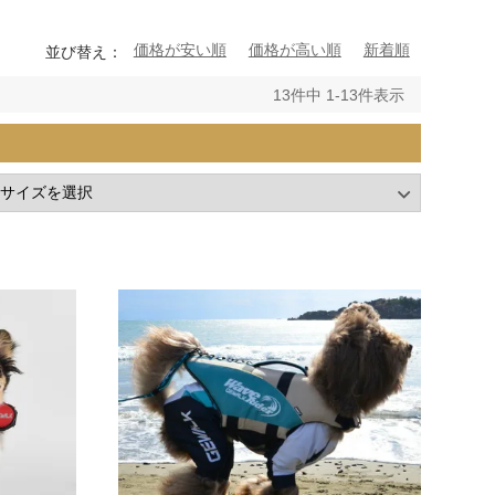
価格が安い順
価格が高い順
新着順
並び替え
13
件中
1
-
13
件表示