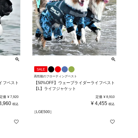
SALE
高性能のフローティングベスト
ライフベスト
【50%OFF】ウェーブライダーライフベスト
【L】ライフジャケット
定価
¥
7,920
定価
¥
8,910
3,960
¥
4,455
税込
税込
［LGE500］