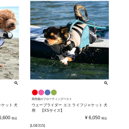
高性能のフローティングベスト
ャケット 犬
ウェーブライダー エコ ライフジャケット 犬
用 【XSサイズ】
6,600
¥
6,050
税込
税込
[LGE315]