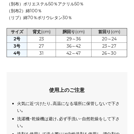
（別布）ポリエステル50％アクリル50％
（別布2）綿100％
（リブ）綿70％ポリウレタン30％
サイズ
背丈
(cm)
胴回り
(cm)
首回り
(cm)
2号
23
29～36
20～24
3号
27
36～42
23～27
4号
31
42～47
26～30
使用上のご注意
火気に近づけたり､高温になる場所に保管しないで下さ
い｡
洗濯機･乾燥機は避け､必ず手洗い･自然乾燥をして下さ
い｡