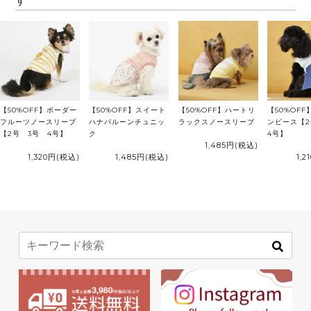
す
【50%OFF】ボーダー
【50%OFF】スイート
【50%OFF】ハートリ
【50%OFF
フルーツノースリーブ
ハナバルーンチュニッ
ラックスノースリーブ
ンピース【
【2号 3号 4号】
ク
4号】
1,485円
(税込)
1,320円
(税込)
1,485円
(税込)
1,2