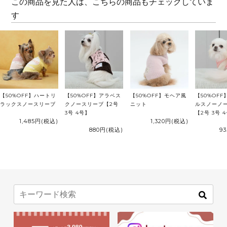
この商品を見た人は、こちらの商品もチェックしていま
す
【50%OFF】ハートリ
【50%OFF】アラベス
【50%OFF】モヘア風
【50%OF
ラックスノースリーブ
クノースリーブ【2号
ニット
ルスノーノ
3号 4号】
【2号 3号 
1,485円
(税込)
1,320円
(税込)
880円
(税込)
9