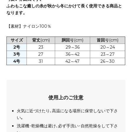
ふわもこな癒しの糸が秋から冬にかけて長く使用できる商品と
なります。
【素材】ナイロン100％
サイズ
背丈
(cm)
胴回り
(cm)
首回り
(cm)
2号
23
29～36
20～24
3号
27
36～42
23～27
4号
31
42～47
26～30
使用上のご注意
火気に近づけたり､高温になる場所に保管しないで下さ
い｡
洗濯機･乾燥機は避け､必ず手洗い･自然乾燥をして下さ