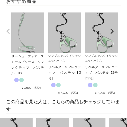
おすすめ商品
シンプルでスタイリッシ
シンプルでスタイリッシ
シ
リーシュ フォア ス
ュなハーネス
ュなハーネス
ュ
モールブリーズ リフ
リベルタ リフレクテ
リベルタ リフレクテ
リ
レクティブ パステ
ィブ パステル【3
ィブ パステル【2号
ィ
ル 110
号】
2.5号】
1.
¥
3,850
税込
¥
4,620
税込
¥
4,290
税込
この商品を見た人は、こちらの商品もチェックしていま
す