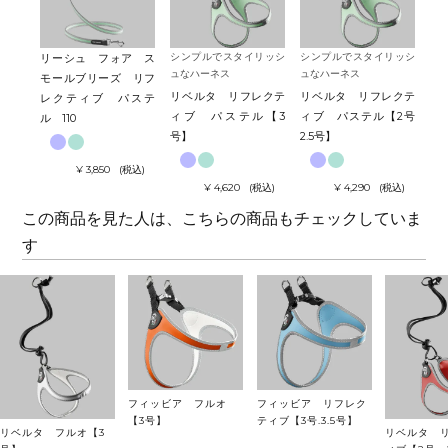
シンプルでスタイリッシ
シンプルでスタイリッシ
シ
リーシュ フォア ス
ュなハーネス
ュなハーネス
ュ
モールブリーズ リフ
リベルタ リフレクテ
リベルタ リフレクテ
リ
レクティブ パステ
ィブ パステル【3
ィブ パステル【2号
ィ
ル 110
号】
2.5号】
1.
¥
3,850
税込
¥
4,620
税込
¥
4,290
税込
この商品を見た人は、こちらの商品もチェックしていま
す
フィッビア フルオ
フィッビア リフレク
【3号】
ティブ【3号.3.5号】
リベルタ フルオ【3
リベルタ 