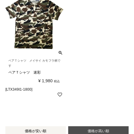
ペアＴシャツ メイサイ カモフラ柄で
す
ペアＴシャツ 迷彩
¥
1,980
税込
[LTX349I1-1800]
価格が安い順
価格が高い順