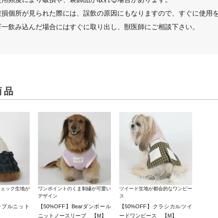
破損個所が見られた際には、誤飲の原因にもなりますので、すぐに使用
万一飲み込んだ場合にはすぐに取り出し、獣医師にご相談下さい。
商品
チェック生地が
ワンポイントのくま刺繍が可愛い
ツイード生地が都会的なワンピー
デザイン
ス
ケーブルニット
【50%OFF】Bearダンボール
【50%OFF】クラシカルツイ
ニットノースリーブ 【M】
ードワンピース 【M】