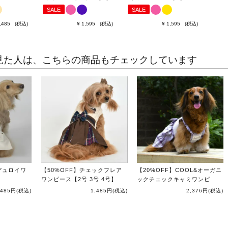
SALE
SALE
,485
税込
¥
1,595
税込
¥
1,595
税込
見た人は、こちらの商品もチェックしています
デュロイワ
【50%OFF】チェックフレア
【20%OFF】COOL&オーガニ
ワンピース【2号 3号 4号】
ックチェックキャミワンピ
,485円
(税込)
1,485円
(税込)
2,376円
(税込)