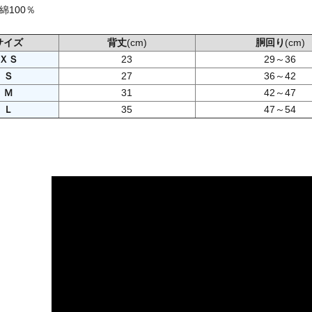
綿100％
サイズ
背丈
(cm)
胴回り
(cm)
ＸＳ
23
29～36
Ｓ
27
36～42
Ｍ
31
42～47
Ｌ
35
47～54