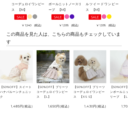
コーデュロイワンピー
ボールニットノースリ
ルツイードワンピー
ス 【M】
ーブ 【M】
ス 【M】
SALE
SALE
SALE
¥
1,540
税込
¥
1,595
税込
¥
1,595
税込
この商品を見た人は、こちらの商品もチェックしていま
す
【50%OFF】スイート
【50%OFF】プリーツ
【50%OFF】プリーツ
【50%OFF
ハナバルーンチュニッ
コーデュロイワンピー
コーデュロイワンピー
ンボールニ
ク
ス 【L】
ス 【XS S】
リーブ 【L
1,485円
(税込)
1,650円
(税込)
1,430円
(税込)
1,7