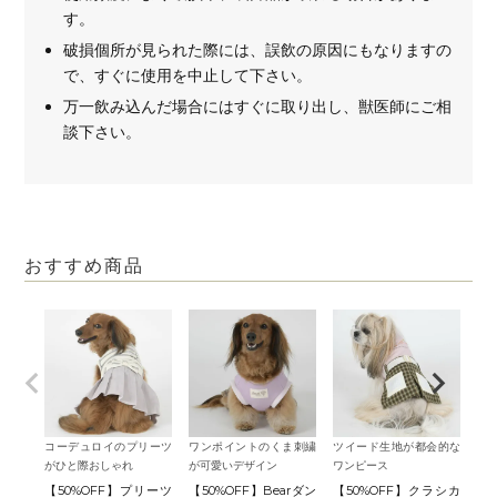
す。
破損個所が見られた際には、誤飲の原因にもなりますの
で、すぐに使用を中止して下さい。
万一飲み込んだ場合にはすぐに取り出し、獣医師にご相
談下さい。
おすすめ商品
コーデュロイのプリーツ
ワンポイントのくま刺繍
ツイード生地が都会的な
がひと際おしゃれ
が可愛いデザイン
ワンピース
【50%OFF】プリーツ
【50%OFF】Bearダン
【50%OFF】クラシカ