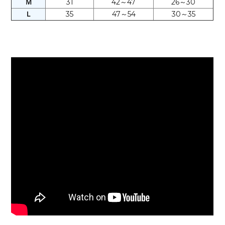
Ｍ
31
42～47
26～30
Ｌ
35
47～54
30～35