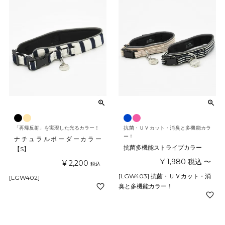
「再帰反射」を実現した光るカラー！
抗菌・ＵＶカット・消臭と多機能カラ
ー！
ナチュラルボーダーカラー
抗菌多機能ストライプカラー
【S】
¥
1,980
税込
〜
¥
2,200
税込
[LGW403] 抗菌・ＵＶカット・消
[LGW402]
臭と多機能カラー！