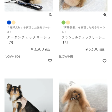
「再帰反射」を実現した光るリーシ
「再帰反射」を実現した光るリーシ
ュ！
ュ！
タータンチェックリーシュ
クラシカルチェックリーシュ
【S】
【S】
¥
3,300
¥
3,300
税込
税込
[LGW460]
[LGW461]