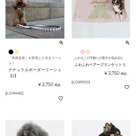
「再帰反射」を実現した光るリーシ
ふわもこの手触りが愛犬を包み込む
ュ！
ふわふわベアーブランケット S
ナチュラルボーダーリーシュ
¥
2,750
税込
【S】
[LGW100]
¥
2,750
税込
[LGW462]