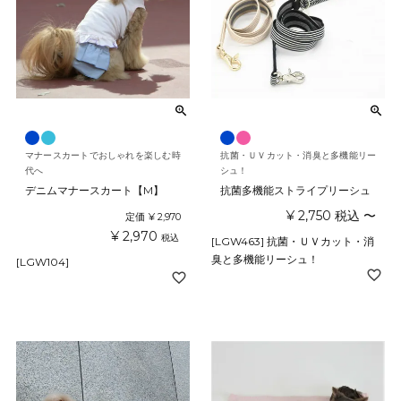
マナースカートでおしゃれを楽しむ時
抗菌・ＵＶカット・消臭と多機能リー
代へ
シュ！
デニムマナースカート【M】
抗菌多機能ストライプリーシュ
¥
2,750
税込
〜
定価
¥
2,970
¥
2,970
税込
[LGW463] 抗菌・ＵＶカット・消
臭と多機能リーシュ！
[LGW104]