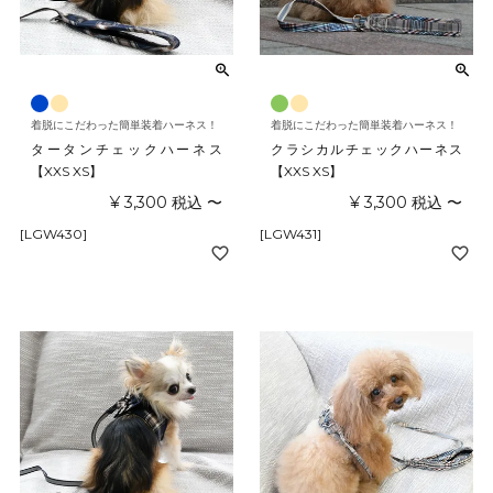
着脱にこだわった簡単装着ハーネス！
着脱にこだわった簡単装着ハーネス！
タータンチェックハーネス
クラシカルチェックハーネス
【XXS XS】
【XXS XS】
¥
3,300
税込
〜
¥
3,300
税込
〜
[LGW430]
[LGW431]