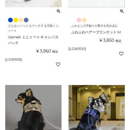
どんなシーンにもマッチする万能ミニ
ふわもこの手触りが愛犬を包み込む
トート
ふわふわベアーブランケット M
Gemelli ミニトートキャンバス
¥
3,850
税込
バック
[LGW100]
¥
3,960
税込
[LGW105]