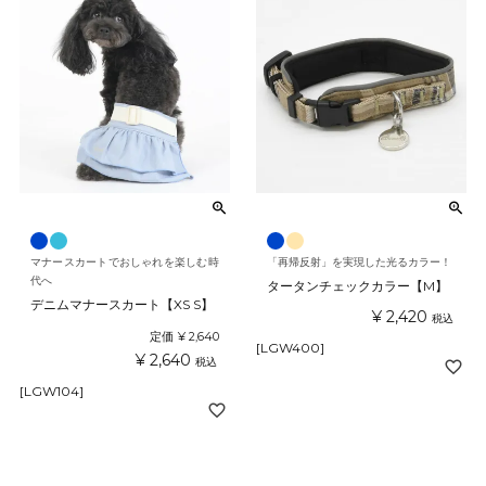
マナースカートでおしゃれを楽しむ時
「再帰反射」を実現した光るカラー！
代へ
タータンチェックカラー【M】
デニムマナースカート【XS S】
¥
2,420
税込
定価
¥
2,640
[LGW400]
¥
2,640
税込
[LGW104]