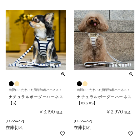
着脱にこだわった簡単装着ハーネス！
着脱にこだわった簡単装着ハーネス！
ナチュラルボーダーハーネス
ナチュラルボーダーハーネス
【S】
【XXS XS】
¥
3,190
¥
2,970
税込
税込
[LGW432]
[LGW432]
在庫切れ
在庫切れ