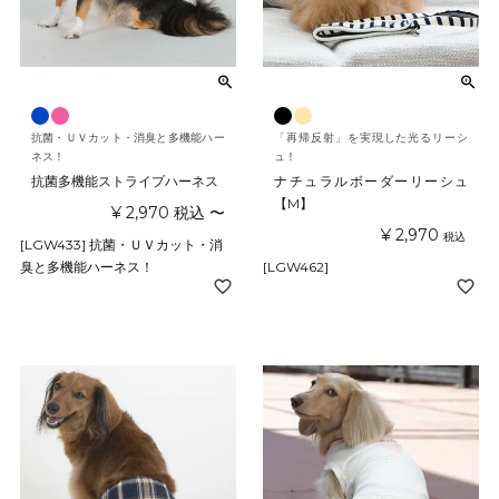
抗菌・ＵＶカット・消臭と多機能ハー
「再帰反射」を実現した光るリーシ
ネス！
ュ！
抗菌多機能ストライプハーネス
ナチュラルボーダーリーシュ
【M】
¥
2,970
税込
〜
¥
2,970
税込
[LGW433] 抗菌・ＵＶカット・消
臭と多機能ハーネス！
[LGW462]