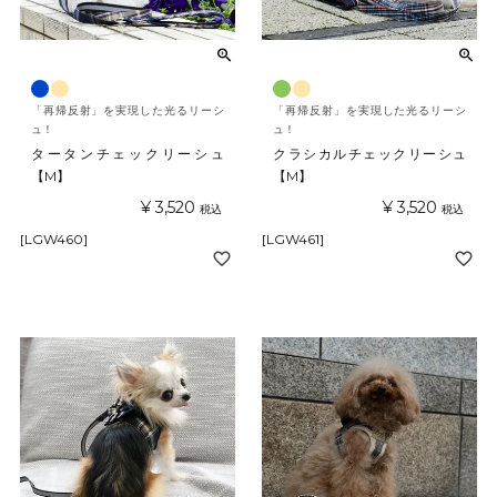
「再帰反射」を実現した光るリーシ
「再帰反射」を実現した光るリーシ
ュ！
ュ！
タータンチェックリーシュ
クラシカルチェックリーシュ
【M】
【M】
¥
3,520
¥
3,520
税込
税込
[LGW460]
[LGW461]