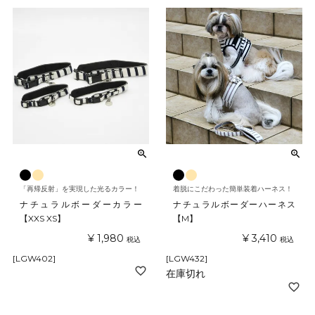
「再帰反射」を実現した光るカラー！
着脱にこだわった簡単装着ハーネス！
ナチュラルボーダーカラー
ナチュラルボーダーハーネス
【XXS XS】
【M】
¥
1,980
¥
3,410
税込
税込
[LGW402]
[LGW432]
在庫切れ