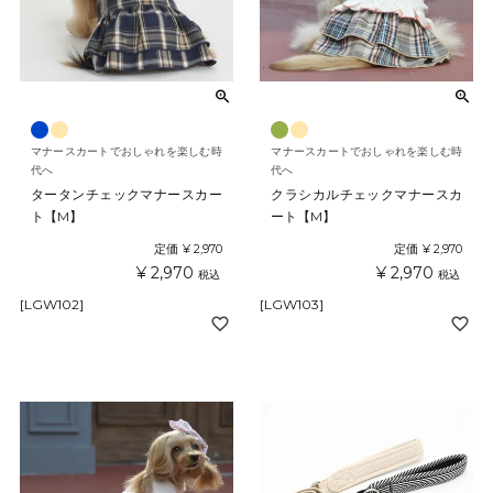
マナースカートでおしゃれを楽しむ時
マナースカートでおしゃれを楽しむ時
代へ
代へ
タータンチェックマナースカー
クラシカルチェックマナースカ
ト【M】
ート【M】
定価
¥
2,970
定価
¥
2,970
¥
2,970
¥
2,970
税込
税込
[LGW102]
[LGW103]