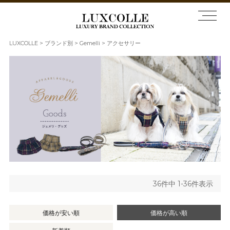
LUXCOLLE
ブランド別
Gemelli
アクセサリー
36
件中
1
-
36
件表示
価格が安い順
価格が高い順