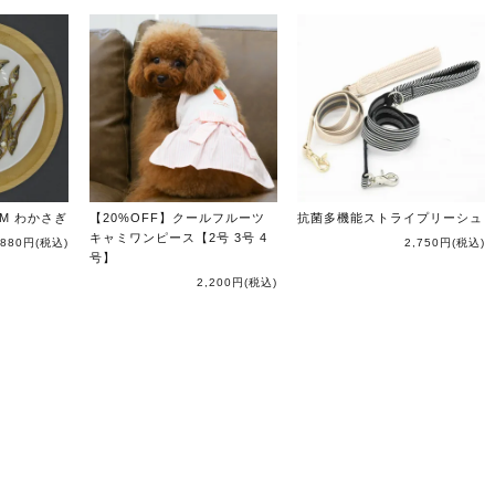
UM わかさぎ
【20%OFF】クールフルーツ
抗菌多機能ストライプリーシュ
キャミワンピース【2号 3号 4
880円
(税込)
2,750円
(税込)
号】
2,200円
(税込)