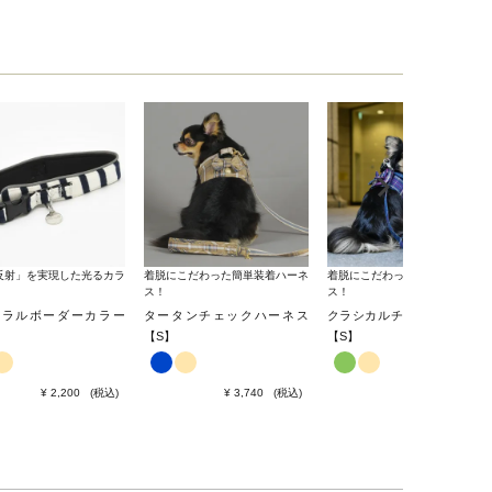
反射」を実現した光るカラ
着脱にこだわった簡単装着ハーネ
着脱にこだわった簡単装着ハーネ
ス！
ス！
ュラルボーダーカラー
タータンチェックハーネス
クラシカルチェックハーネス
【S】
【S】
¥
2,200
税込
¥
3,740
税込
¥
3,740
税込