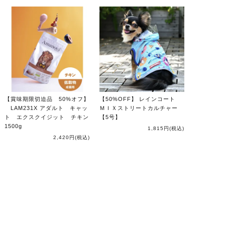
【賞味期限切迫品 50%オフ】
【50%OFF】 レインコート
LAM231X アダルト キャッ
ＭＩＸストリートカルチャー
ト エクスクイジット チキン
【5号】
1500g
1,815円
(税込)
2,420円
(税込)