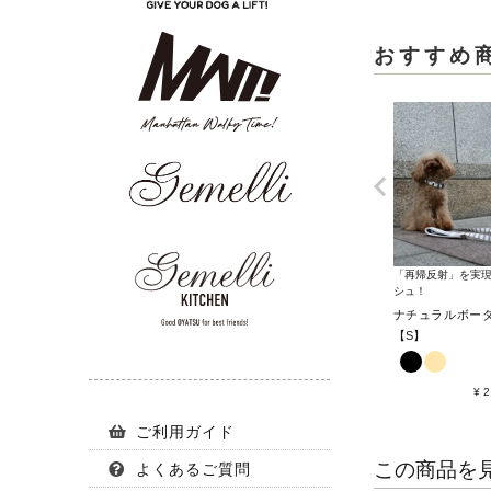
おすすめ
「再帰反射」を実
シュ！
ナチュラルボー
【S】
¥
2
ご利用ガイド
この商品を
よくあるご質問