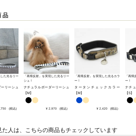
商品
現した光るリー
「再帰反射」を実現した光るリー
「再帰反射」を実現した光るカラ
「再帰
シュ！
ー！
ー！
ダーリーシュ
ナチュラルボーダーリーシュ
タータンチェックカラー
ナチ
【M】
【M】
【S】
,750
税込
¥
2,970
税込
¥
2,420
税込
見た人は、こちらの商品もチェックしています