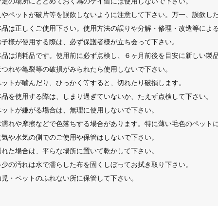
一定の場所にとどめておく為のケイ留には使用しないで下さい。
人やペットが破片等を誤飲しないように注意して下さい。万一、誤飲し
本品は正しくご使用下さい。使用方法の誤りや分解・修理・改造等によ
お子様が使用する際は、必ず保護者様が立ち会って下さい。
本品は消耗品です。使用前に必ず点検し、６ヶ月前後を目安に新しい製
ほつれや亀裂等の破損がみられたら使用しないで下さい。
ペットが噛んだり、ひっかく等すると、切れたり破損します。
本品を使用する際は、しまり過ぎていないか、たえず点検して下さい。
ペットが嫌がる場合は、無理に使用しないで下さい。
水濡れや摩擦などで色落ちする場合があります。特に薄い毛色のペット
火気や水気の側でのご使用や保管はしないで下さい。
濡れた場合は、平らな場所に置いて乾かして下さい。
多少の汚れは水で濡らした布を固くしぼってお拭き取り下さい。
幼児・ペットのふれない所に保管して下さい。