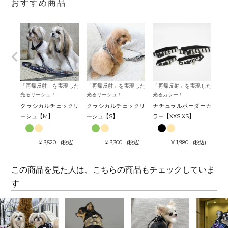
おすすめ商品
「再帰反射」を実現した
「再帰反射」を実現した
「再帰反射」を実現した
着
光るリーシュ！
光るリーシュ！
光るカラー！
着
クラシカルチェックリ
クラシカルチェックリ
ナチュラルボーダーカ
タ
ーシュ【M】
ーシュ【S】
ラー【XXS XS】
ネス
¥
3,520
税込
¥
3,300
税込
¥
1,980
税込
この商品を見た人は、こちらの商品もチェックしていま
す