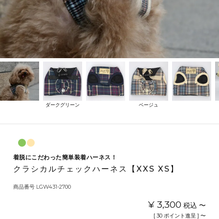
ダークグリーン
ベージュ
着脱にこだわった簡単装着ハーネス！
クラシカルチェックハーネス【XXS XS】
商品番号
LGW431-2700
¥
3,300
税込
〜
[
30
ポイント進呈 ]
〜