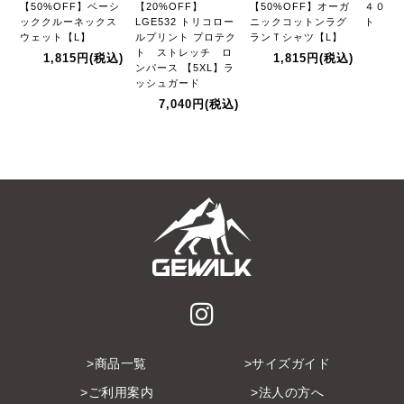
【50%OFF】ベーシ
【20%OFF】
【50%OFF】オーガ
４０３
ッククルーネックス
LGE532 トリコロー
ニックコットンラグ
ト エコ
ウェット【L】
ルプリント プロテク
ランＴシャツ【L】
2,
ト ストレッチ ロ
1,815円
(税込)
1,815円
(税込)
ンパース 【5XL】ラ
ッシュガード
7,040円
(税込)
商品一覧
サイズガイド
ご利用案内
法人の方へ