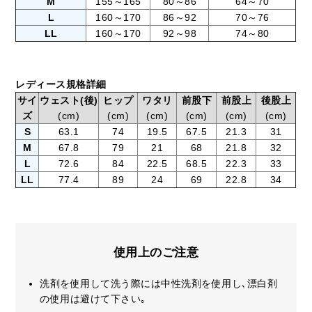
M
155～165
80～86
64～70
L
160～170
86～92
70～76
LL
160～170
92～98
74～80
レディース規格詳細
サイ
ウェスト(後)
ヒップ
ワタリ
前股下
前股上
後股上
ズ
(cm)
(cm)
(cm)
(cm)
(cm)
(cm)
S
63.1
74
19.5
67.5
21.3
31
M
67.8
79
21
68
21.8
32
L
72.6
84
22.5
68.5
22.3
33
LL
77.4
89
24
69
22.8
34
使用上のご注意
洗剤を使用して洗う際には中性洗剤を使用し､漂白剤
の使用は避けて下さい｡