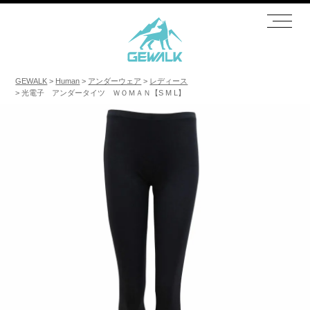
GEWALK
Human
アンダーウェア
レディース
光電子 アンダータイツ ＷＯＭＡＮ【S M L】