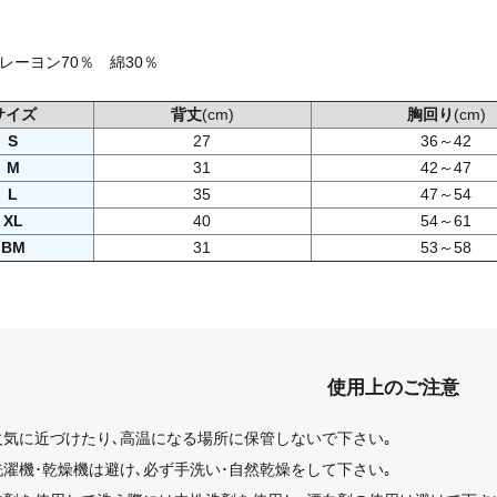
レーヨン70％ 綿30％
サイズ
背丈
(cm)
胸回り
(cm)
S
27
36～42
M
31
42～47
L
35
47～54
XL
40
54～61
BM
31
53～58
使用上のご注意
火気に近づけたり､高温になる場所に保管しないで下さい｡
洗濯機･乾燥機は避け､必ず手洗い･自然乾燥をして下さい｡