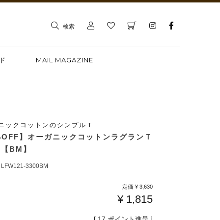
検索
ド
MAIL MAGAZINE
ニックコットンのシンプルＴ
%OFF】オーガニックコットンラグランＴ
【BM】
LFW121-3300BM
定価
¥
3,630
¥
1,815
[
17
ポイント進呈 ]