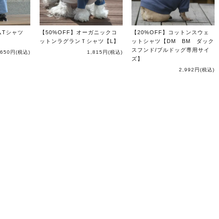
ムTシャツ
【50%OFF】オーガニックコ
【20%OFF】コットンスウェ
ットンラグランＴシャツ【L】
ットシャツ【DM BM ダック
スフンド/ブルドッグ専用サイ
,650円
(税込)
1,815円
(税込)
ズ】
2,992円
(税込)