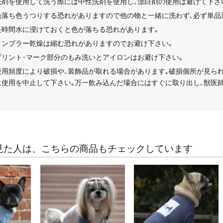
洗剤を使用して洗う際には中性洗剤を使用し､漂白剤の使用は避けて下さ
色落ち色うつりする恐れがありますので他の物と一緒に洗わず､必ず単品
長時間水に浸けておくと色が落ちる恐れがあります｡
タンブラー乾燥は縮む恐れがありますのでお避け下さい｡
プリント･マーク部分のもみ洗いとアイロンはお避け下さい｡
使用頻度により破損や､装飾品が取れる場合があります｡破損個所が見られ
に使用を中止して下さい｡万一飲み込んだ場合にはすぐに取り出し､獣医師
見た人は、こちらの商品もチェックしています