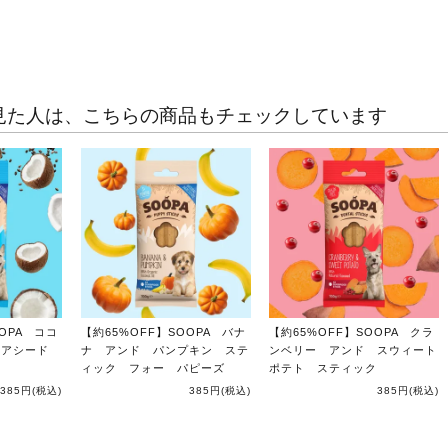
見た人は、こちらの商品もチェックしています
OPA ココ
【約65%OFF】SOOPA バナ
【約65%OFF】SOOPA クラ
チアシード
ナ アンド パンプキン ステ
ンベリー アンド スウィート
ィック フォー パピーズ
ポテト スティック
385円
(税込)
385円
(税込)
385円
(税込)