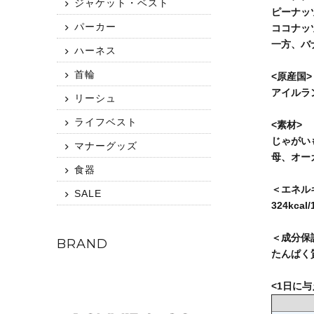
ジャケット・ベスト
ピーナッ
パーカー
ココナッ
一方、バ
ハーネス
首輪
<原産国>
アイルラ
リーシュ
ライフベスト
<素材>
じゃがい
マナーグッズ
母、オー
食器
＜エネル
SALE
324kcal/
＜成分保
BRAND
たんぱく質6
<1日に与