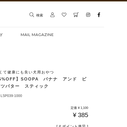
検索
ド
MAIL MAGAZINE
くて健康にも良い犬用おやつ
5%OFF】SOOPA バナナ アンド ピ
ッツバター スティック
LSP039-1000
定価
¥
1,100
¥
385
[
4
ポイント進呈 ]