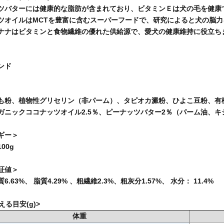
ツバターには健康的な脂肪が含まれており、ビタミンＥは犬の毛を健康
ツオイルはMCTを豊富に含むスーパーフードで、研究によると犬の脳
ナナはビタミンと食物繊維の優れた供給源で、愛犬の健康維持に役立ち
ンド
も粉、植物性グリセリン（非パーム）、タピオカ澱粉、ひよこ豆粉、有
ガニックココナッツオイル2.5％、ピーナッツバター2％（パーム油、
ギー＞
100g
証値＞
.63%、 脂質4.29% 、粗繊維2.3%、粗灰分1.57%、 水分： 11.4%
える目安(g)>
体重