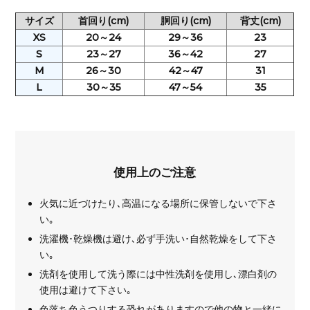
サイズ
首回り
(cm)
胴回り
(cm)
背丈
(cm)
XS
20～24
29～36
23
S
23～27
36～42
27
M
26～30
42～47
31
L
30～35
47～54
35
使用上のご注意
火気に近づけたり､高温になる場所に保管しないで下さ
い｡
洗濯機･乾燥機は避け､必ず手洗い･自然乾燥をして下さ
い｡
洗剤を使用して洗う際には中性洗剤を使用し､漂白剤の
使用は避けて下さい｡
色落ち色うつりする恐れがありますので他の物と一緒に