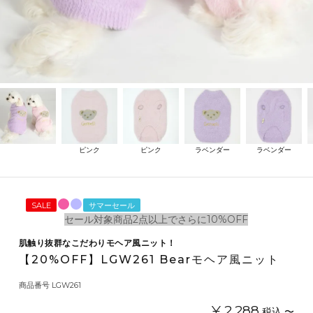
ピンク
ピンク
ラベンダー
ラベンダー
SALE
サマーセール
セール対象商品2点以上でさらに10%OFF
肌触り抜群なこだわりモヘア風ニット！
【20%OFF】LGW261 Bearモヘア風ニット
商品番号
LGW261
¥
2,288
税込
〜