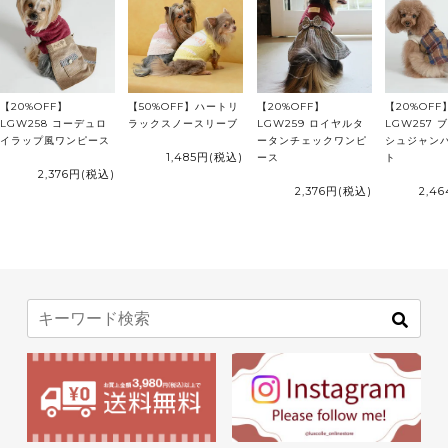
【20%OFF】
【50%OFF】ハートリ
【20%OFF】
【20%OFF
LGW258 コーデュロ
ラックスノースリーブ
LGW259 ロイヤルタ
LGW257 
イラップ風ワンピース
ータンチェックワンピ
シュジャン
1,485円
(税込)
ース
ト
2,376円
(税込)
2,376円
(税込)
2,4