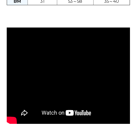
BM
31
53～58
35～40