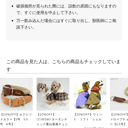
破損個所が見られた際には、誤飲の原因にもなりますの
で、すぐに使用を中止して下さい。
万一飲み込んだ場合にはすぐに取り出し、獣医師にご相
談下さい。
この商品を見た人は、こちらの商品もチェックしていま
す
【20%OFF】ルクレツ
【20%OFF】
【20%OFF】ウィン
【20%OF
ァカラー【5号 5.5
LGW260 タータンチ
ド ソフト シェル
ァロープチ
号 6号】
ェック重ね着風チュニ
ー【5.5号】