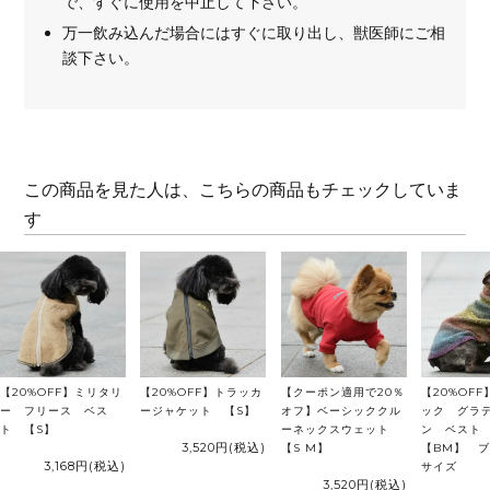
で、すぐに使用を中止して下さい。
万一飲み込んだ場合にはすぐに取り出し、獣医師にご相
談下さい。
この商品を見た人は、こちらの商品もチェックしていま
す
【20%OFF】ミリタリ
【20%OFF】トラッカ
【クーポン適用で20％
【20%OF
ー フリース ベス
ージャケット 【S】
オフ】ベーシッククル
ック グラ
ト 【S】
ーネックスウェット
ン ベス
3,520円
(税込)
【S M】
【BM】 
3,168円
(税込)
サイズ
3,520円
(税込)