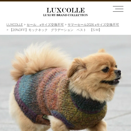
LUXCOLLE
セール ※サイズ交換不可
サマーセール2026 ※サイズ交換不可
【20%OFF】モックネック グラデーション ベスト 【S M】