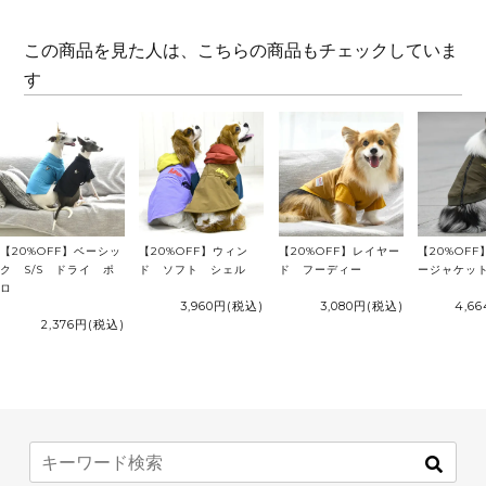
この商品を見た人は、こちらの商品もチェックしていま
す
【20%OFF】ベーシッ
【20%OFF】ウィン
【20%OFF】レイヤー
【20%OF
ク S/S ドライ ポ
ド ソフト シェル
ド フーディー
ージャケット
ロ
3,960円
(税込)
3,080円
(税込)
4,6
2,376円
(税込)