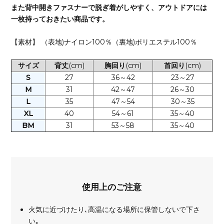
また背中開きファスナーで脱ぎ着がしやすく、アウトドアには
一枚持っておきたい商品です。
【素材】 （表地)ナイロン100％（裏地)ポリエステル100％
サイズ
背丈
(cm)
胸回り
(cm)
首回り
(cm)
S
27
36～42
23～27
M
31
42～47
26～30
L
35
47～54
30～35
XL
40
54～61
35～40
BM
31
53～58
35～40
使用上のご注意
火気に近づけたり､高温になる場所に保管しないで下さ
い｡