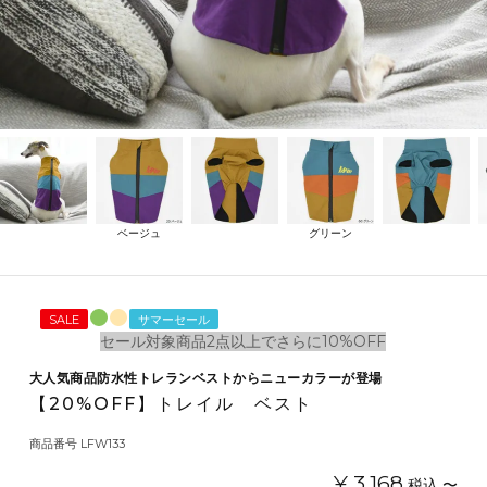
ベージュ
グリーン
SALE
サマーセール
セール対象商品2点以上でさらに10%OFF
大人気商品防水性トレランベストからニューカラーが登場
【20%OFF】トレイル ベスト
商品番号
LFW133
¥
3,168
税込
〜