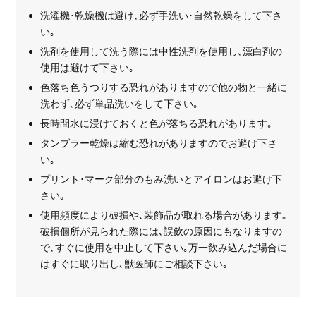
洗濯機･乾燥機は避け､必ず手洗い･自然乾燥をして下さ
い｡
洗剤を使用して洗う際には中性洗剤を使用し､漂白剤の
使用は避けて下さい｡
色落ち色うつりする恐れがありますので他の物と一緒に
洗わず､必ず単品洗いをして下さい｡
長時間水に浸けておくと色が落ちる恐れがあります｡
タンブラー乾燥は縮む恐れがありますのでお避け下さ
い｡
プリント･マーク部分のもみ洗いとアイロンはお避け下
さい｡
使用頻度により破損や､装飾品が取れる場合があります｡
破損個所が見られた際には､誤飲の原因にもなりますの
で､すぐに使用を中止して下さい｡万一飲み込んだ場合に
はすぐに取り出し､獣医師にご相談下さい｡