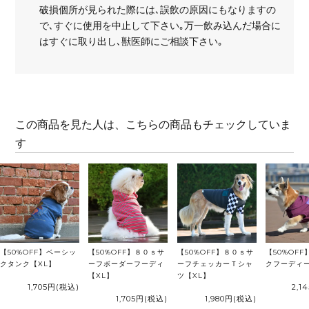
破損個所が見られた際には､誤飲の原因にもなりますの
で､すぐに使用を中止して下さい｡万一飲み込んだ場合に
はすぐに取り出し､獣医師にご相談下さい｡
この商品を見た人は、こちらの商品もチェックしていま
す
【50%OFF】ベーシッ
【50%OFF】８０ｓサ
【50%OFF】８０ｓサ
【50%OF
クタンク【XL】
ーフボーダーフーディ
ーフチェッカーＴシャ
クフーディー
【XL】
ツ【XL】
1,705円
(税込)
2,1
1,705円
(税込)
1,980円
(税込)