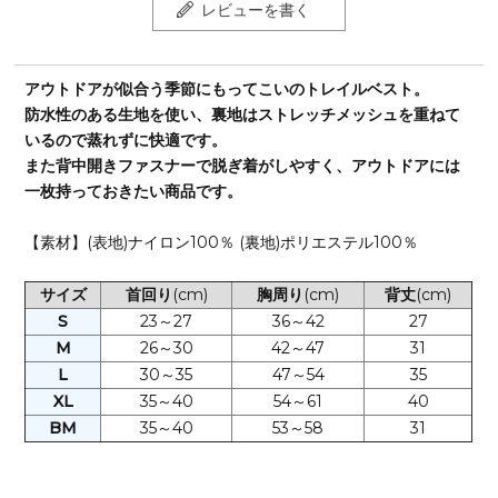
レビューを書く
アウトドアが似合う季節にもってこいのトレイルベスト。
防水性のある生地を使い、裏地はストレッチメッシュを重ねて
いるので蒸れずに快適です。
また背中開きファスナーで脱ぎ着がしやすく、アウトドアには
一枚持っておきたい商品です。
【素材】(表地)ナイロン100％ (裏地)ポリエステル100％
サイズ
首回り
(cm)
胸周り
(cm)
背丈
(cm)
S
23～27
36～42
27
M
26～30
42～47
31
L
30～35
47～54
35
XL
35～40
54～61
40
BM
35～40
53～58
31