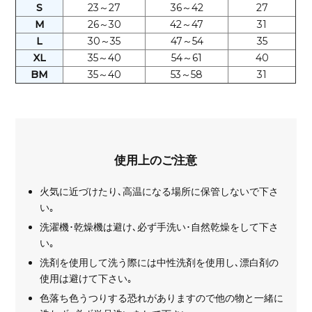
S
23～27
36～42
27
M
26～30
42～47
31
L
30～35
47～54
35
XL
35～40
54～61
40
BM
35～40
53～58
31
使用上のご注意
火気に近づけたり､高温になる場所に保管しないで下さ
い｡
洗濯機･乾燥機は避け､必ず手洗い･自然乾燥をして下さ
い｡
洗剤を使用して洗う際には中性洗剤を使用し､漂白剤の
使用は避けて下さい｡
色落ち色うつりする恐れがありますので他の物と一緒に