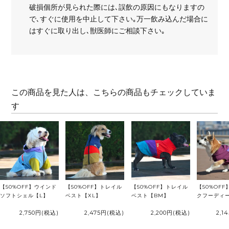
破損個所が見られた際には､誤飲の原因にもなりますの
で､すぐに使用を中止して下さい｡万一飲み込んだ場合に
はすぐに取り出し､獣医師にご相談下さい｡
この商品を見た人は、こちらの商品もチェックしていま
す
【50%OFF】ウインド
【50%OFF】トレイル
【50%OFF】トレイル
【50%OF
ソフトシェル【L】
ベスト【XL】
ベスト【BM】
クフーディー
2,750円
(税込)
2,475円
(税込)
2,200円
(税込)
2,1