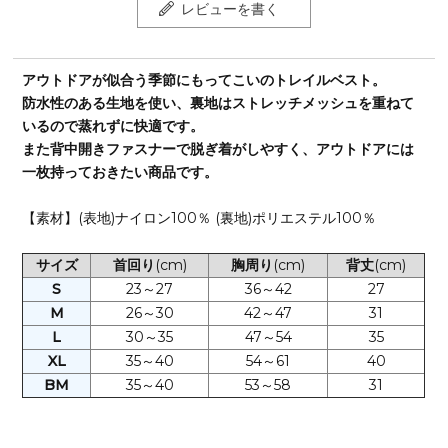
レビューを書く
アウトドアが似合う季節にもってこいのトレイルベスト。
防水性のある生地を使い、裏地はストレッチメッシュを重ねて
いるので蒸れずに快適です。
また背中開きファスナーで脱ぎ着がしやすく、アウトドアには
一枚持っておきたい商品です。
【素材】(表地)ナイロン100％ (裏地)ポリエステル100％
サイズ
首回り
(cm)
胸周り
(cm)
背丈
(cm)
S
23～27
36～42
27
M
26～30
42～47
31
L
30～35
47～54
35
XL
35～40
54～61
40
BM
35～40
53～58
31