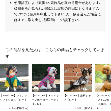
使用頻度により破損や､装飾品が取れる場合があります｡
破損個所が見られた際には､誤飲の原因にもなりますの
で､すぐに使用を中止して下さい｡万一飲み込んだ場合に
はすぐに取り出し､獣医師にご相談下さい｡
この商品を見た人は、こちらの商品もチェックしていま
す
【50%OFF】ウインド
【50%OFF】８０ｓサ
【50%OFF】総柄シャ
【50%OFF
ソフトシェル【S M】
ーフボーダーフーディ
ツ【S M】
HORIZON
【S M】
HOODIE【
2,475円
(税込)
1,650円
(税込)
パーカー