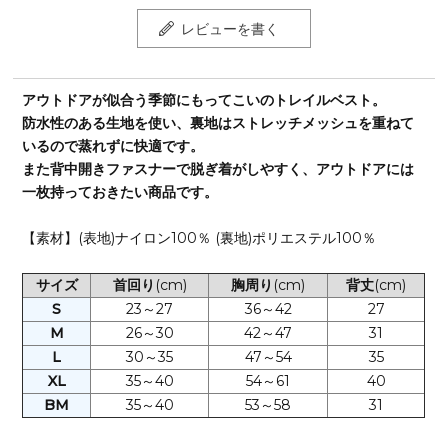
レビューを書く
アウトドアが似合う季節にもってこいのトレイルベスト。
防水性のある生地を使い、裏地はストレッチメッシュを重ねて
いるので蒸れずに快適です。
また背中開きファスナーで脱ぎ着がしやすく、アウトドアには
一枚持っておきたい商品です。
【素材】(表地)ナイロン100％ (裏地)ポリエステル100％
サイズ
首回り
(cm)
胸周り
(cm)
背丈
(cm)
S
23～27
36～42
27
M
26～30
42～47
31
L
30～35
47～54
35
XL
35～40
54～61
40
BM
35～40
53～58
31