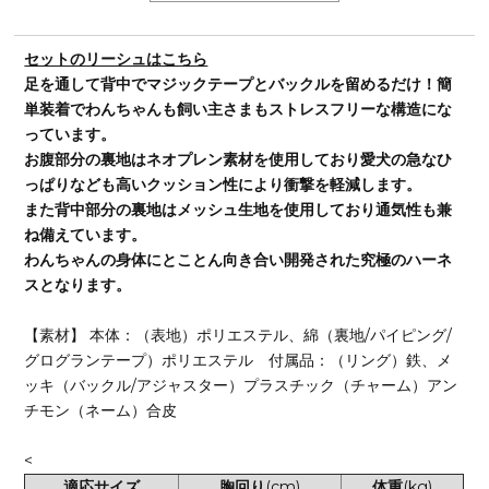
セットのリーシュはこちら
足を通して背中でマジックテープとバックルを留めるだけ！簡
単装着でわんちゃんも飼い主さまもストレスフリーな構造にな
っています。
お腹部分の裏地はネオプレン素材を使用しており愛犬の急なひ
っぱりなども高いクッション性により衝撃を軽減します。
また背中部分の裏地はメッシュ生地を使用しており通気性も兼
ね備えています。
わんちゃんの身体にとことん向き合い開発された究極のハーネ
スとなります。
【素材】 本体：（表地）ポリエステル、綿（裏地/パイピング/
グログランテープ）ポリエステル 付属品：（リング）鉄、メ
ッキ（バックル/アジャスター）プラスチック（チャーム）アン
チモン（ネーム）合皮
<
適応サイズ
胸回り
(cm)
体重
(kg)