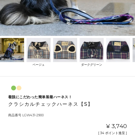
ベージュ
ダークグリーン
着脱にこだわった簡単装着ハーネス！
クラシカルチェックハーネス【S】
商品番号
LGW431-2900
¥
3,740
[
34
ポイント進呈 ]