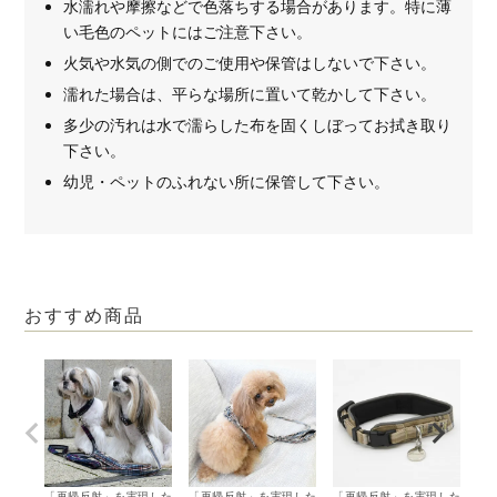
水濡れや摩擦などで色落ちする場合があります。特に薄
い毛色のペットにはご注意下さい。
火気や水気の側でのご使用や保管はしないで下さい。
濡れた場合は、平らな場所に置いて乾かして下さい。
多少の汚れは水で濡らした布を固くしぼってお拭き取り
下さい。
幼児・ペットのふれない所に保管して下さい。
おすすめ商品
「再帰反射」を実現した
「再帰反射」を実現した
「再帰反射」を実現した
「