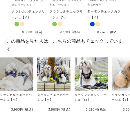
光るリーシュ！
光るリーシュ！
光るカラー！
光
クラシカルチェックリ
クラシカルチェックリ
タータンチェックカラ
ナ
ーシュ【M】
ーシュ【S】
ー【M】
ラ
¥
3,520
税込
¥
3,300
税込
¥
2,420
税込
この商品を見た人は、こちらの商品もチェックしていま
す
クラシカルチェックハ
タータンチェックハー
タータンチェックリー
クラシカル
ーネス【M】
ネス【M】
シュ【M】
ーシュ【S】
3,960円
(税込)
3,960円
(税込)
3,520円
(税込)
3,3