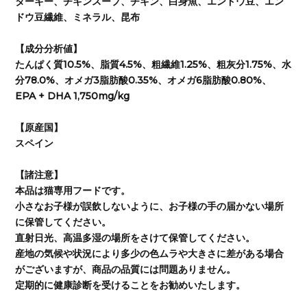
ターキー、チキンスープ、チキン、白身魚、エンドウ豆、エン
ドウ豆繊維、ミネラル、昆布
【成分分析値】
たんぱく質10.5%、脂質4.5%、粗繊維1.25%、粗灰分1.75%、水
分78.0%、オメガ3脂肪酸0.35%、オメガ6脂肪酸0.80%、
EPA + DHA 1,750mg/kg
【原産国】
スペイン
【諸注意】
本品は猫専用フードです。
小さなお子様が誤飲しないように、お子様の手の届かない場所
に保管してください。
直射日光、高温多湿の場所をさけて保管してください。
産地の気候や状況により多少の色ムラや大きさに差がある場合
がございますが、商品の品質には問題ありません。
定期的に健康診断を受けることをお勧めいたします。