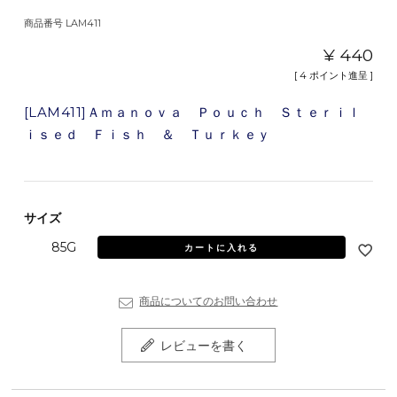
商品番号
LAM411
¥
440
[
4
ポイント進呈 ]
[LAM411]Ａｍａｎｏｖａ Ｐｏｕｃｈ Ｓｔｅｒｉｌ
ｉｓｅｄ Ｆｉｓｈ ＆ Ｔｕｒｋｅｙ
サイズ
85G
カートに入れる
商品についてのお問い合わせ
レビューを書く