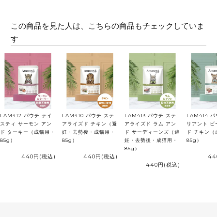
この商品を見た人は、こちらの商品もチェックしていま
す
LAM412 パウチ テイ
LAM410 パウチ ステ
LAM413 パウチ ステ
LAM414 
スティ サーモン アン
アライズド チキン（避
アライズド ラム アン
リアント ビ
ド ターキー（成猫用・
妊・去勢後・成猫用・
ド サーディーンズ（避
ド チキン（
85g）
85g）
妊・去勢後・成猫用・
85g）
85g）
440円
(税込)
440円
(税込)
44
440円
(税込)