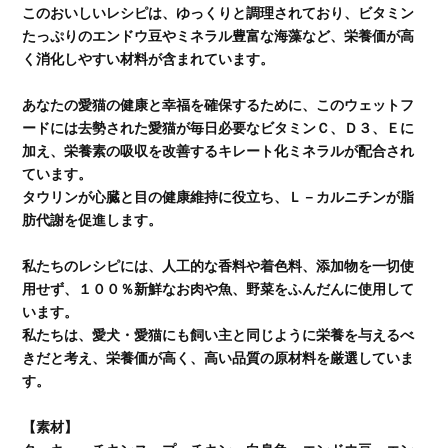
このおいしいレシピは、ゆっくりと調理されており、ビタミン
たっぷりのエンドウ豆やミネラル豊富な海藻など、栄養価が高
く消化しやすい材料が含まれています。
あなたの愛猫の健康と幸福を確保するために、このウェットフ
ードには去勢された愛猫が毎日必要なビタミンＣ、Ｄ３、Ｅに
加え、栄養素の吸収を改善するキレート化ミネラルが配合され
ています。
タウリンが心臓と目の健康維持に役立ち、Ｌ－カルニチンが脂
肪代謝を促進します。
私たちのレシピには、人工的な香料や着色料、添加物を一切使
用せず、１００％新鮮なお肉や魚、野菜をふんだんに使用して
います。
私たちは、愛犬・愛猫にも飼い主と同じように栄養を与えるべ
きだと考え、栄養価が高く、高い品質の原材料を厳選していま
す。
【素材】