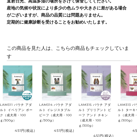
直射日光、高温多湿の場所をさけて保管してください。
産地の気候や状況により多少の色ムラや大きさに差がある場合
がございますが、商品の品質には問題ありません。
定期的に健康診断を受けることをお勧めいたします。
この商品を見た人は、こちらの商品もチェックしていま
す
LAM311 パウチ アダ
LAM314 パウチ アダ
LAM315 パウチ アダ
LAM313 
ルト イベリアン ポー
ルト イレジスタブル
ルト ブリリアント ビ
ルト ターキ
ク（成犬用・100
ビーフ（成犬用・100
ーフ アンド チキン
ト（成犬用・
ｇ/300g）
ｇ/300g）
（成犬用・100
ｇ/300g）
ｇ/300g）
451円
(税込)
451円
(税込)
4
451円
(税込)