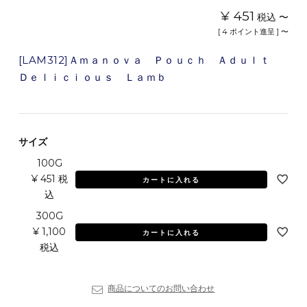
¥
451
税込
〜
[
4
ポイント進呈 ]
〜
[LAM312]Ａｍａｎｏｖａ Ｐｏｕｃｈ Ａｄｕｌｔ
Ｄｅｌｉｃｉｏｕｓ Ｌａｍｂ
サイズ
100G
¥
451
税
カートに入れる
込
300G
¥
1,100
カートに入れる
税込
商品についてのお問い合わせ