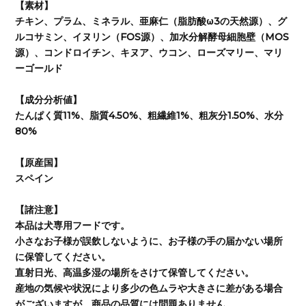
【素材】
チキン、プラム、ミネラル、亜麻仁（脂肪酸ω3の天然源）、グ
ルコサミン、イヌリン（FOS源）、加水分解酵母細胞壁（MOS
源）、コンドロイチン、キヌア、ウコン、ローズマリー、マリ
ーゴールド
【成分分析値】
たんぱく質11%、脂質4.50%、粗繊維1%、粗灰分1.50%、水分
80%
【原産国】
スペイン
【諸注意】
本品は犬専用フードです。
小さなお子様が誤飲しないように、お子様の手の届かない場所
に保管してください。
直射日光、高温多湿の場所をさけて保管してください。
産地の気候や状況により多少の色ムラや大きさに差がある場合
がございますが、商品の品質には問題ありません。