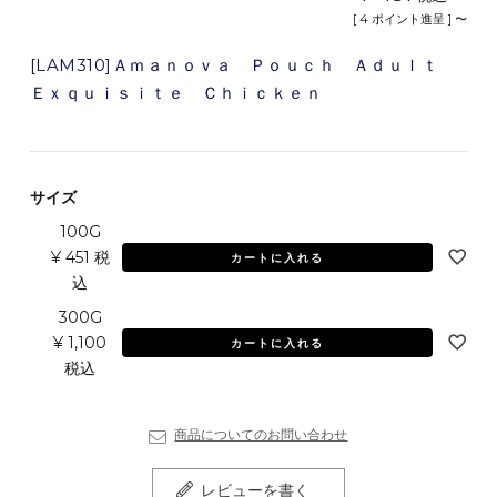
[
4
ポイント進呈 ]
〜
[LAM310]Ａｍａｎｏｖａ Ｐｏｕｃｈ Ａｄｕｌｔ
Ｅｘｑｕｉｓｉｔｅ Ｃｈｉｃｋｅｎ
サイズ
100G
¥
451
税
カートに入れる
込
300G
¥
1,100
カートに入れる
税込
商品についてのお問い合わせ
レビューを書く