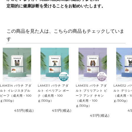
定期的に健康診断を受けることをお勧めいたします。
この商品を見た人は、こちらの商品もチェックしていま
す
LAM314 パウチ アダ
LAM311 パウチ アダ
LAM315 パウチ アダ
LAM312 
ルト イレジスタブル
ルト イベリアン ポー
ルト ブリリアント ビ
ルト デリシ
ビーフ（成犬用・100
ク（成犬用・100
ーフ アンド チキン
（成犬用・1
ｇ/300g）
ｇ/300g）
（成犬用・100
ｇ/300g）
ｇ/300g）
451円
(税込)
451円
(税込)
4
451円
(税込)