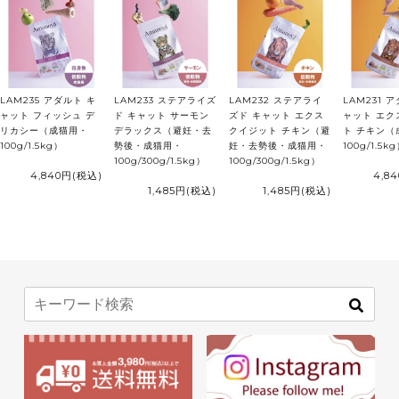
LAM235 アダルト キ
LAM233 ステアライズ
LAM232 ステアライ
LAM231 
ャット フィッシュ デ
ド キャット サーモン
ズド キャット エクス
ャット エク
リカシー（成猫用・
デラックス（避妊・去
クイジット チキン（避
ト チキン（
100g/1.5kg）
勢後・成猫用・
妊・去勢後・成猫用・
100g/1.5k
100g/300g/1.5kg）
100g/300g/1.5kg）
4,840円
(税込)
4,8
1,485円
(税込)
1,485円
(税込)