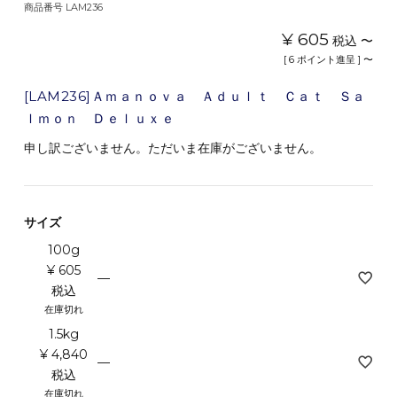
商品番号
LAM236
¥
605
税込
〜
[
6
ポイント進呈 ]
〜
[LAM236]Ａｍａｎｏｖａ Ａｄｕｌｔ Ｃａｔ Ｓａ
ｌｍｏｎ Ｄｅｌｕｘｅ
申し訳ございません。ただいま在庫がございません。
サイズ
100g
¥
605
—
税込
在庫切れ
1.5kg
¥
4,840
—
税込
在庫切れ