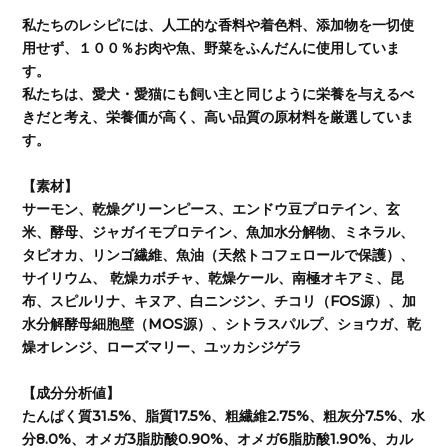
私たちのレシピには、人工的な香料や着色料、添加物を一切使
用せず、１００％お肉や魚、野菜をふんだんに使用していま
す。
私たちは、愛犬・愛猫にも飼い主と同じように栄養を与えるべ
きだと考え、栄養価が高く、高い品質の原材料を厳選していま
す。
【素材】
サーモン、乾燥グリーンピース、エンドウ豆プロテイン、玄
米、酵母、ジャガイモプロテイン、魚加水分解物、ミネラル、
タピオカ、リンゴ繊維、魚油（天然トコフェロールで保護）、
サイリウム、 乾燥カボチャ、乾燥ケール、南極オキアミ、昆
布、スピルリナ、キヌア、白ニンジン、チコリ（FOS源）、加
水分解酵母細胞壁（MOS源）、シトラスパルプ、ショウガ、乾
燥オレンジ、ローズマリー、ユッカシジゲラ
【成分分析値】
たんぱく質31.5%、脂質17.5%、粗繊維2.75%、粗灰分7.5%、水
分8.0%、オメガ3脂肪酸0.90%、オメガ6脂肪酸1.90%、カル