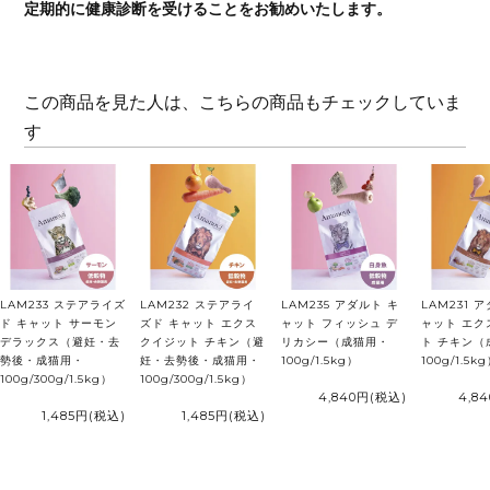
定期的に健康診断を受けることをお勧めいたします。
この商品を見た人は、こちらの商品もチェックしていま
す
LAM233 ステアライズ
LAM232 ステアライ
LAM235 アダルト キ
LAM231 
ド キャット サーモン
ズド キャット エクス
ャット フィッシュ デ
ャット エク
デラックス（避妊・去
クイジット チキン（避
リカシー（成猫用・
ト チキン（
勢後・成猫用・
妊・去勢後・成猫用・
100g/1.5kg）
100g/1.5k
100g/300g/1.5kg）
100g/300g/1.5kg）
4,840円
(税込)
4,8
1,485円
(税込)
1,485円
(税込)