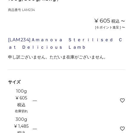
商品番号
LAM234
¥
605
税込
〜
[
6
ポイント進呈 ]
〜
[LAM234]Ａｍａｎｏｖａ Ｓｔｅｒｉｌｉｓｅｄ Ｃ
ａｔ Ｄｅｌｉｃｉｏｕｓ Ｌａｍｂ
申し訳ございません。ただいま在庫がございません。
サイズ
100g
¥
605
—
税込
在庫切れ
300g
¥
1,485
—