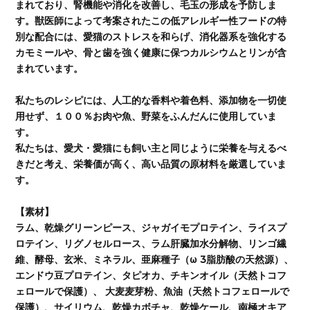
まれており、腎機能や消化を改善し、毛玉の形成を予防しま
す。獣医師によって考案されたこの低アレルギー性フードの特
別な配合には、愛猫のストレスを和らげ、消化器系を強化する
カモミールや、骨と歯を強く健康に保つカルシウムとリンが含
まれています。
私たちのレシピには、人工的な香料や着色料、添加物を一切使
用せず、１００％お肉や魚、野菜をふんだんに使用していま
す。
私たちは、愛犬・愛猫にも飼い主と同じように栄養を与えるべ
きだと考え、栄養価が高く、高い品質の原材料を厳選していま
す。
【素材】
ラム、乾燥グリーンピース、ジャガイモプロテイン、ライスプ
ロテイン、リグノセルロース、ラム肝臓加水分解物、リンゴ繊
維、酵母、玄米、ミネラル、亜麻種子（ω 3脂肪酸の天然源）、
エンドウ豆プロテイン、タピオカ、チキンオイル（天然トコフ
ェロールで保護）、 大麦麦芽粉、魚油（天然トコフェロールで
保護）、サイリウム、乾燥カボチャ、乾燥ケール、南極オキア