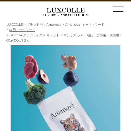
LUXCOLLE
ブランド別
Amanova
Amanova_キャットフード
猫用ドライフード
LAM234 ステアライズド キャット デリシャス ラム（避妊・去勢後・成猫用・1
00g/300g/1.5kg）