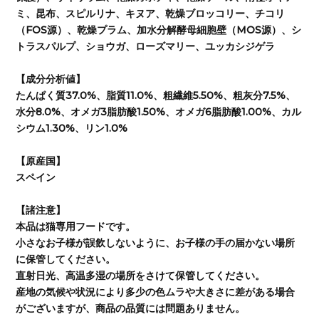
ミ、昆布、スピルリナ、キヌア、乾燥ブロッコリー、チコリ
（FOS源）、乾燥プラム、加水分解酵母細胞壁（MOS源）、シ
トラスパルプ、ショウガ、ローズマリー、ユッカシジゲラ
【成分分析値】
たんぱく質37.0%、脂質11.0%、粗繊維5.50%、粗灰分7.5%、
水分8.0%、オメガ3脂肪酸1.50%、オメガ6脂肪酸1.00%、カル
シウム1.30%、リン1.0%
【原産国】
スペイン
【諸注意】
本品は猫専用フードです。
小さなお子様が誤飲しないように、お子様の手の届かない場所
に保管してください。
直射日光、高温多湿の場所をさけて保管してください。
産地の気候や状況により多少の色ムラや大きさに差がある場合
がございますが、商品の品質には問題ありません。