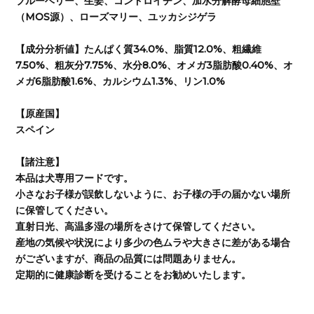
ブルーベリー、生姜、コンドロイチン、加水分解酵母細胞壁
（MOS源）、ローズマリー、ユッカシジゲラ
【成分分析値】たんぱく質34.0%、脂質12.0%、粗繊維
7.50%、粗灰分7.75%、水分8.0%、オメガ3脂肪酸0.40%、オ
メガ6脂肪酸1.6%、カルシウム1.3%、リン1.0%
【原産国】
スペイン
【諸注意】
本品は犬専用フードです。
小さなお子様が誤飲しないように、お子様の手の届かない場所
に保管してください。
直射日光、高温多湿の場所をさけて保管してください。
産地の気候や状況により多少の色ムラや大きさに差がある場合
がございますが、商品の品質には問題ありません。
定期的に健康診断を受けることをお勧めいたします。