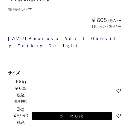
商品番号
LAM171
¥
605
税込
〜
[
6
ポイント進呈 ]
〜
[LAM171]Ａｍａｎｏｖａ Ａｄｕｌｔ Ｏｂｅｓｉｔ
ｙ Ｔｕｒｋｅｙ Ｄｅｌｉｇｈｔ
サイズ
100g
¥
605
—
税込
在庫切れ
2kg
¥
5,940
カートに入れる
税込