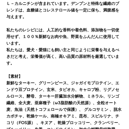
Ｌ－カルニチンが含まれています。デンプンと特殊な繊維のブ
レンドは、血糖値とコレステロール値を一定に保ち、満腹感を
与えます。
私たちのレシピには、人工的な香料や着色料、添加物を一切使
用せず、１００％新鮮なお肉や魚、野菜をふんだんに使用して
います。
私たちは、愛犬・愛猫にも飼い主と同じように栄養を与えるべ
きだと考え、栄養価が高く、高い品質の原材料を厳選していま
す。
【素材】
新鮮なターキー、グリーンピース、ジャガイモプロテイン、エ
ンドウ豆プロテイン、玄米、タピオカ、キャロブ粉、リグノセ
ルロース、酵母、ターキー肝臓加水分解物、ミネラル、リンゴ
繊維、全大麦、亜麻種子（ω3脂肪酸の天然源）、全粒オート
麦、魚油（天然トコフェロールで保護）、 グルコサミン 、脱水
カボチャ、乾燥ケール、南極オキアミ、昆布、スピルリナ、チ
コリ（FOS源） 、キヌア 、乾燥ブロッコリー、クランベリー、