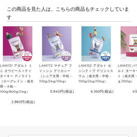
この商品を見た人は、こちらの商品もチェックしていま
す
LAM131 アダルト ミ
LAM172 マチュア フ
LAM152 アダルト セ
LAM313 
ニ オウビースィティ
ィッシュ デリカシー
ンシティブ デリシャス
ルト ターキ
ターキー ディライト
（シニア犬用・中粒・
ラム（成犬用・中粒・
ト（成犬用・
（ローグレイン・成犬
100g/2kg/10kg）
100g/2kg/10kg）
ｇ/300g）
用・小粒・
5,940円
(税込)
6,160円
(税込)
4
100g/800g/2kg）
2,860円
(税込)