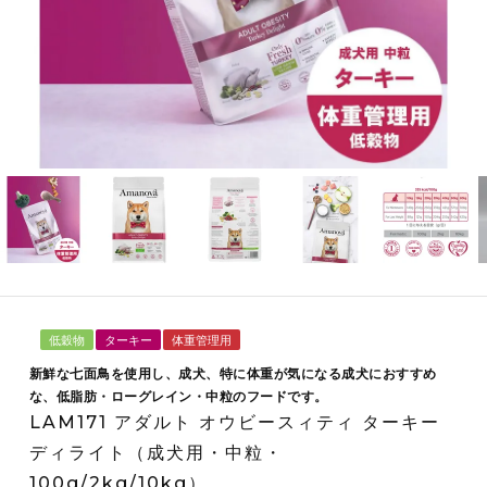
低穀物
ターキー
体重管理用
新鮮な七面鳥を使用し、成犬、特に体重が気になる成犬におすすめ
な、低脂肪・ローグレイン・中粒のフードです。
LAM171 アダルト オウビースィティ ターキー
ディライト（成犬用・中粒・
100g/2kg/10kg）