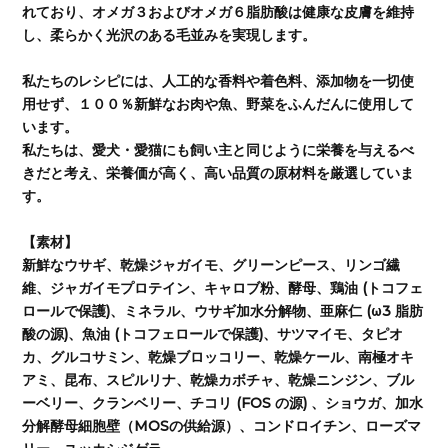
れており、オメガ３およびオメガ６脂肪酸は健康な皮膚を維持
し、柔らかく光沢のある毛並みを実現します。
私たちのレシピには、人工的な香料や着色料、添加物を一切使
用せず、１００％新鮮なお肉や魚、野菜をふんだんに使用して
います。
私たちは、愛犬・愛猫にも飼い主と同じように栄養を与えるべ
きだと考え、栄養価が高く、高い品質の原材料を厳選していま
す。
【素材】
新鮮なウサギ、乾燥ジャガイモ、グリーンピース、リンゴ繊
維、ジャガイモプロテイン、キャロブ粉、酵母、鶏油 (トコフェ
ロールで保護)、ミネラル、ウサギ加水分解物、亜麻仁 (ω3 脂肪
酸の源)、魚油 (トコフェロールで保護)、サツマイモ、タピオ
カ、グルコサミン、乾燥ブロッコリー、乾燥ケール、南極オキ
アミ、昆布、スピルリナ、乾燥カボチャ、乾燥ニンジン、ブル
ーベリー、クランベリー、チコリ (FOS の源) 、ショウガ、加水
分解酵母細胞壁（MOSの供給源）、コンドロイチン、ローズマ