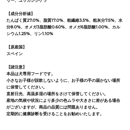
リー、ユッカシジゲラ
【成分分析値】
たんぱく質27.0%、脂質17.0%、粗繊維3.5%、粗灰分7.5%、水
分8.0%、オメガ3脂肪酸0.60%、オメガ6脂肪酸1.00%、カル
シウム1.25%、リン1.10%
【原産国】
スペイン
【諸注意】
本品は犬専用フードです。
小さなお子様が誤飲しないように、お子様の手の届かない場所
に保管してください。
直射日光、高温多湿の場所をさけて保管してください。
産地の気候や状況により多少の色ムラや大きさに差がある場合
がございますが、商品の品質には問題ありません。
定期的に健康診断を受けることをお勧めいたします。