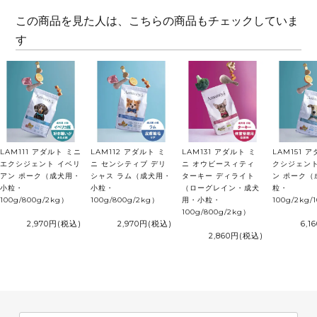
この商品を見た人は、こちらの商品もチェックしていま
す
LAM111 アダルト ミニ
LAM112 アダルト ミ
LAM131 アダルト ミ
LAM151 
エクシジェント イベリ
ニ センシティブ デリ
ニ オウビースィティ
クシジェント
アン ポーク（成犬用・
シャス ラム（成犬用・
ターキー ディライト
ン ポーク（
小粒・
小粒・
（ローグレイン・成犬
粒・
100g/800g/2kg）
100g/800g/2kg）
用・小粒・
100g/2kg/
100g/800g/2kg）
2,970円
(税込)
2,970円
(税込)
6,1
2,860円
(税込)