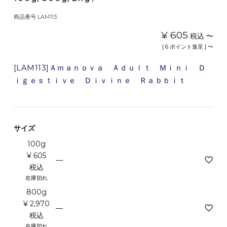
商品番号
LAM113
¥
605
税込
〜
[
6
ポイント進呈 ]
〜
[LAM113]Ａｍａｎｏｖａ Ａｄｕｌｔ Ｍｉｎｉ Ｄ
ｉｇｅｓｔｉｖｅ Ｄｉｖｉｎｅ Ｒａｂｂｉｔ
サイズ
100g
¥
605
—
税込
在庫切れ
800g
¥
2,970
—
税込
在庫切れ