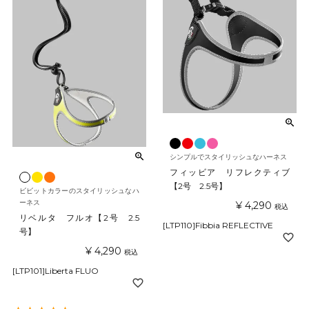
シンプルでスタイリッシュなハーネス
フィッビア リフレクティブ
【2号 2.5号】
ビビットカラーのスタイリッシュなハ
ーネス
¥
4,290
税込
リベルタ フルオ【2号 2.5
[LTP110]Fibbia REFLECTIVE
号】
¥
4,290
税込
[LTP101]Liberta FLUO