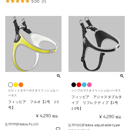
5.00
（1）
ビビットカラーのスタイリッシュなハ
シンプルでスタイリッシュなハーネス
ーネス
フィッビア アジャスタブルタ
フィッビア フルオ【2号 2.5
イプ リフレクティブ【2号
号】
2.5号】
¥
4,290
¥
4,290
税込
税込
[LTP111]Fibbia FLUO
[LTP120]Fibbia adjustable type