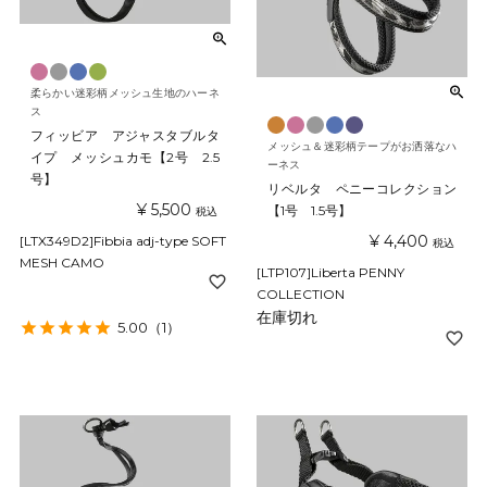
柔らかい迷彩柄メッシュ生地のハーネ
ス
フィッビア アジャスタブルタ
メッシュ＆迷彩柄テープがお洒落なハ
イプ メッシュカモ【2号 2.5
ーネス
号】
リベルタ ペニーコレクション
¥
5,500
【1号 1.5号】
税込
¥
4,400
[LTX349D2]Fibbia adj-type SOFT
税込
MESH CAMO
[LTP107]Liberta PENNY
COLLECTION
在庫切れ
5.00
（1）