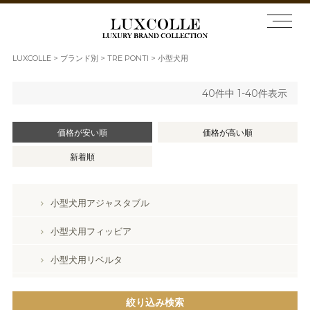
LUXCOLLE
ブランド別
TRE PONTI
小型犬用
40
件中
1
-
40
件表示
価格が安い順
価格が高い順
新着順
小型犬用アジャスタブル
小型犬用フィッビア
小型犬用リベルタ
絞り込み検索