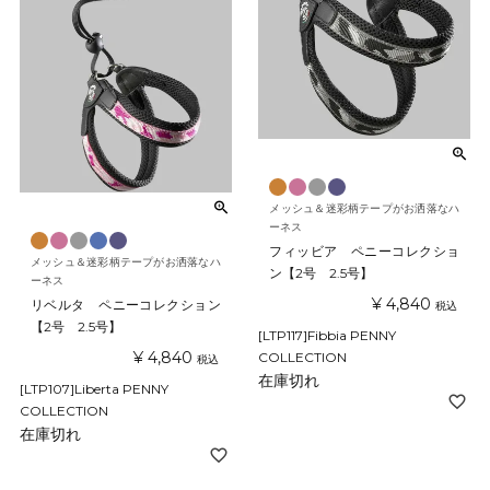
メッシュ＆迷彩柄テープがお洒落なハ
ーネス
フィッビア ペニーコレクショ
メッシュ＆迷彩柄テープがお洒落なハ
ン【2号 2.5号】
ーネス
¥
4,840
リベルタ ペニーコレクション
税込
【2号 2.5号】
[LTP117]Fibbia PENNY
¥
4,840
COLLECTION
税込
在庫切れ
[LTP107]Liberta PENNY
COLLECTION
在庫切れ