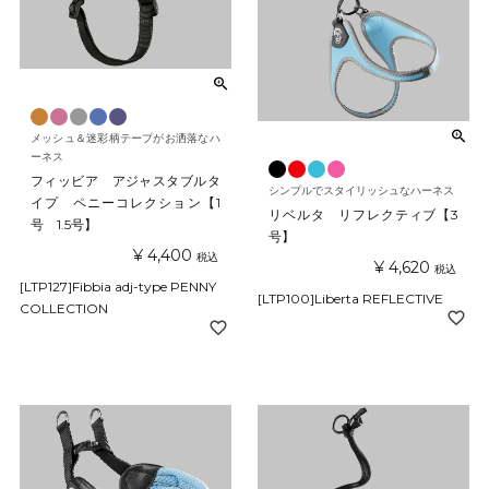
メッシュ＆迷彩柄テープがお洒落なハ
ーネス
フィッビア アジャスタブルタ
シンプルでスタイリッシュなハーネス
イプ ペニーコレクション【1
リベルタ リフレクティブ【3
号 1.5号】
号】
¥
4,400
税込
¥
4,620
税込
[LTP127]Fibbia adj-type PENNY
[LTP100]Liberta REFLECTIVE
COLLECTION