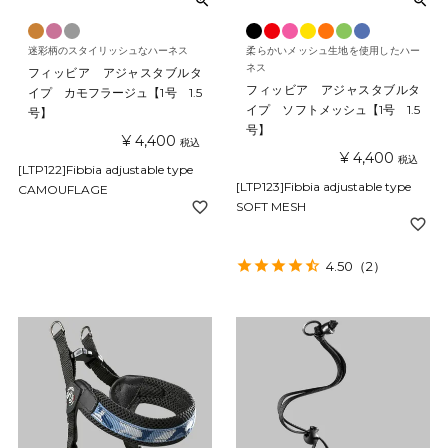
迷彩柄のスタイリッシュなハーネス
柔らかいメッシュ生地を使用したハー
ネス
フィッビア アジャスタブルタ
フィッビア アジャスタブルタ
イプ カモフラージュ【1号 1.5
イプ ソフトメッシュ【1号 1.5
号】
号】
¥
4,400
税込
¥
4,400
税込
[LTP122]Fibbia adjustable type
[LTP123]Fibbia adjustable type
CAMOUFLAGE
SOFT MESH
4.50
（2）