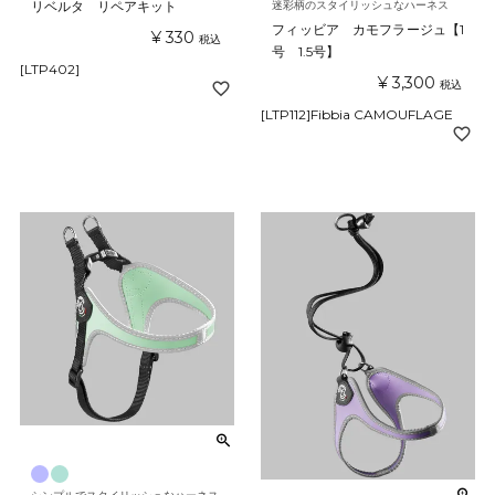
リベルタ リペアキット
迷彩柄のスタイリッシュなハーネス
フィッビア カモフラージュ【1
¥
330
税込
号 1.5号】
[LTP402]
¥
3,300
税込
[LTP112]Fibbia CAMOUFLAGE