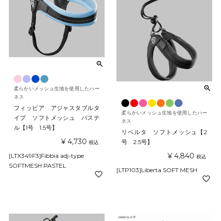
柔らかいメッシュ生地を使用したハー
ネス
フィッビア アジャスタブルタ
柔らかいメッシュ生地を使用したハー
イプ ソフトメッシュ パステ
ネス
ル【1号 1.5号】
リベルタ ソフトメッシュ【2
¥
4,730
号 2.5号】
税込
¥
4,840
[LTX349F3]Fibbia adj-type
税込
SOFTMESH PASTEL
[LTP103]Liberta SOFT MESH