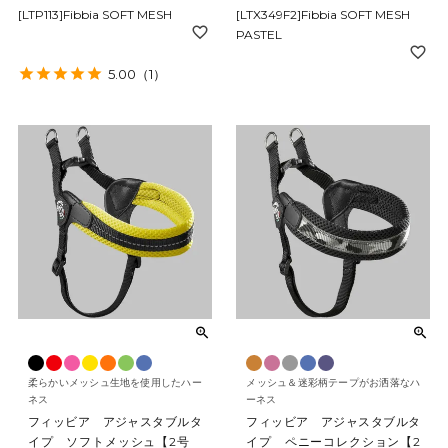
[LTP113]Fibbia SOFT MESH
[LTX349F2]Fibbia SOFT MESH
PASTEL
5.00
（1）
柔らかいメッシュ生地を使用したハー
メッシュ＆迷彩柄テープがお洒落なハ
ネス
ーネス
フィッビア アジャスタブルタ
フィッビア アジャスタブルタ
イプ ソフトメッシュ【2号
イプ ペニーコレクション【2