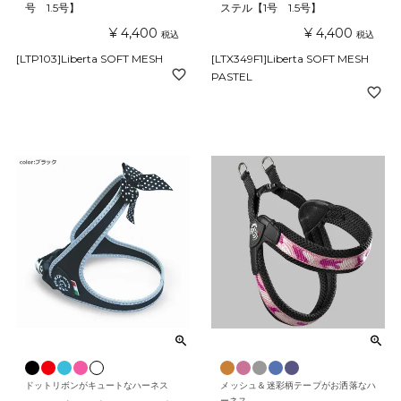
号 1.5号】
ステル【1号 1.5号】
¥
4,400
¥
4,400
税込
税込
[LTP103]Liberta SOFT MESH
[LTX349F1]Liberta SOFT MESH
PASTEL
ドットリボンがキュートなハーネス
メッシュ＆迷彩柄テープがお洒落なハ
ーネス