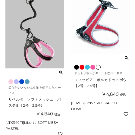
ドットリボンがキュートなハーネス
フィッビア ポルカドットボウ
【2号 2.5号】
柔らかいメッシュ生地を使用したハー
ネス
¥
4,840
税込
リベルタ ソフトメッシュ パ
[LTP116]Fibbia POLKA DOT
ステル【2号 2.5号】
BOW
¥
4,840
税込
[LTX349F1]Liberta SOFT MESH
PASTEL