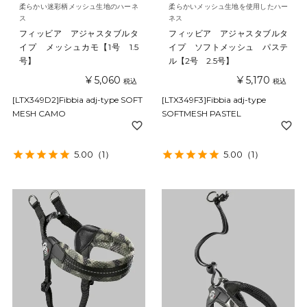
柔らかい迷彩柄メッシュ生地のハーネ
柔らかいメッシュ生地を使用したハー
ス
ネス
フィッビア アジャスタブルタ
フィッビア アジャスタブルタ
イプ メッシュカモ【1号 1.5
イプ ソフトメッシュ パステ
号】
ル【2号 2.5号】
¥
5,060
¥
5,170
税込
税込
[LTX349D2]Fibbia adj-type SOFT
[LTX349F3]Fibbia adj-type
MESH CAMO
SOFTMESH PASTEL
5.00
（1）
5.00
（1）