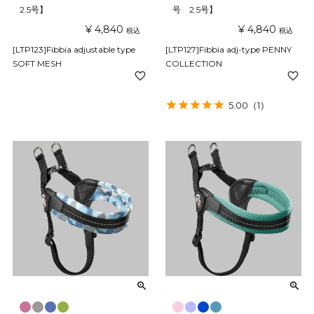
2.5号】
号 2.5号】
¥
4,840
¥
4,840
税込
税込
[LTP123]Fibbia adjustable type
[LTP127]Fibbia adj-type PENNY
SOFT MESH
COLLECTION
5.00
（1）