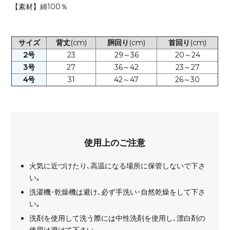
【素材】綿100％
サイズ
背丈
(cm)
胴回り
(cm)
首回り
(cm)
2号
23
29～36
20～24
3号
27
36～42
23～27
4号
31
42～47
26～30
使用上のご注意
火気に近づけたり､高温になる場所に保管しないで下さ
い｡
洗濯機･乾燥機は避け､必ず手洗い･自然乾燥をして下さ
い｡
洗剤を使用して洗う際には中性洗剤を使用し､漂白剤の
使用は避けて下さい｡