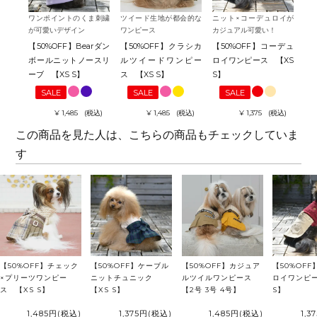
ワンポイントのくま刺繍
ツイード生地が都会的な
ニット×コーデュロイが
チ
が可愛いデザイン
ワンピース
カジュアル可愛い！
り
【50%OFF】Bearダン
【50%OFF】クラシカ
【50%OFF】コーデュ
【
ボールニットノースリ
ルツイードワンピー
ロイワンピース 【XS
プ
ーブ 【XS S】
ス 【XS S】
S】
【X
SALE
SALE
SALE
¥
1,485
税込
¥
1,485
税込
¥
1,375
税込
この商品を見た人は、こちらの商品もチェックしていま
す
【50%OFF】チェック
【50%OFF】ケーブル
【50%OFF】カジュア
【50%OF
×プリーツワンピー
ニットチュニック
ルツイルワンピース
ロイワンピー
ス 【XS S】
【XS S】
【2号 3号 4号】
S】
1,485円
(税込)
1,375円
(税込)
1,485円
(税込)
1,3