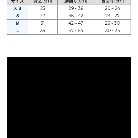
サイズ
背丈
(cm)
胴回り
(cm)
首回り
(cm)
ＸＳ
23
29～36
20～24
Ｓ
27
36～42
23～27
Ｍ
31
42～47
26～30
Ｌ
35
47～54
30～35