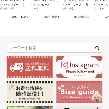
【50%OFF】チェック
【50%OFF】コーデュ
【50%OFF】シープボ
【50%OF
フレアワンピース【2
ロイワンピース
アノースリーブ【2号
×プリーツ
号 3号 4号】
【M】
3号 4号】
ス 【M】
1,485円
(税込)
1,485円
(税込)
880円
(税込)
1,5