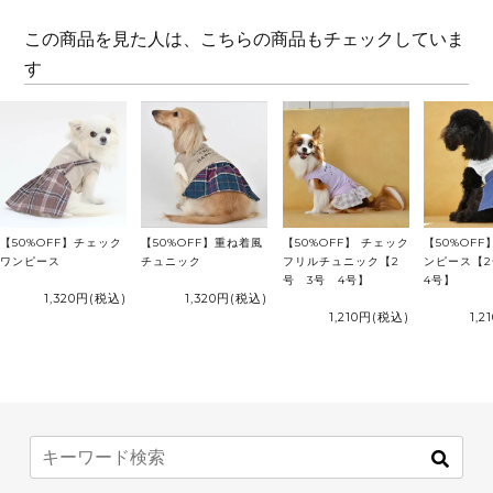
この商品を見た人は、こちらの商品もチェックしていま
す
【50%OFF】チェック
【50%OFF】重ね着風
【50%OFF】 チェック
【50%OFF
ワンピース
チュニック
フリルチュニック【2
ンピース【
号 3号 4号】
4号】
1,320円
(税込)
1,320円
(税込)
1,210円
(税込)
1,2