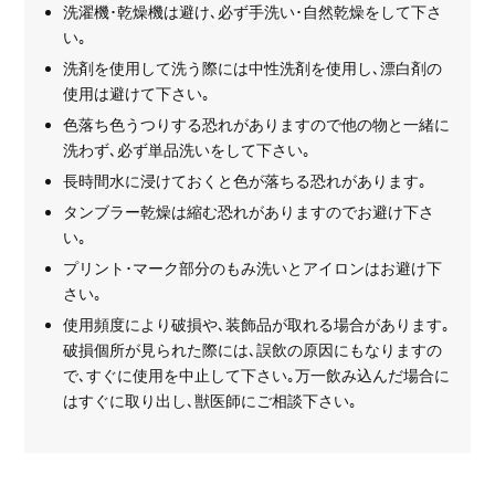
洗濯機･乾燥機は避け､必ず手洗い･自然乾燥をして下さ
い｡
洗剤を使用して洗う際には中性洗剤を使用し､漂白剤の
使用は避けて下さい｡
色落ち色うつりする恐れがありますので他の物と一緒に
洗わず､必ず単品洗いをして下さい｡
長時間水に浸けておくと色が落ちる恐れがあります｡
タンブラー乾燥は縮む恐れがありますのでお避け下さ
い｡
プリント･マーク部分のもみ洗いとアイロンはお避け下
さい｡
使用頻度により破損や､装飾品が取れる場合があります｡
破損個所が見られた際には､誤飲の原因にもなりますの
で､すぐに使用を中止して下さい｡万一飲み込んだ場合に
はすぐに取り出し､獣医師にご相談下さい｡