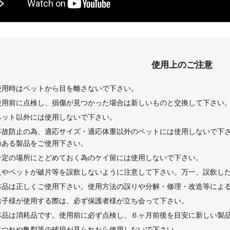
使用上のご注意
使用時はペットから目を離さないで下さい。
使用前に点検し、損傷が見つかった場合は新しいものと交換して下さい
ペット以外には使用しないで下さい。
事故防止の為、適応サイズ・適応体重以外のペットには使用しないで下
のある製品をご使用下さい。
一定の場所にとどめておく為のケイ留には使用しないで下さい。
人やペットが破片等を誤飲しないように注意して下さい。万一、誤飲し
本品は正しくご使用下さい。使用方法の誤りや分解・修理・改造等によ
お子様が使用する際は、必ず保護者様が立ち会って下さい。
本品は消耗品です。使用前に必ず点検し、６ヶ月前後を目安に新しい製
ほつれや亀裂等の破損が見られたら使用しないで下さい。