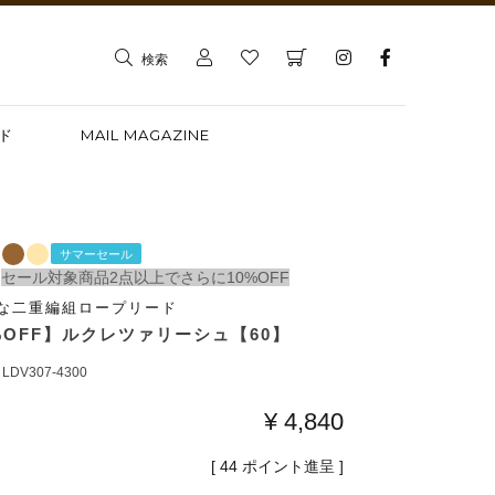
検索
ド
MAIL MAGAZINE
サマーセール
セール対象商品2点以上でさらに10%OFF
な二重編組ロープリード
%OFF】ルクレツァリーシュ【60】
LDV307-4300
¥
4,840
[
44
ポイント進呈 ]