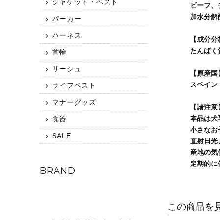
ジャケット・ベスト
ビーフ、
加水分解
パーカー
ハーネス
【成分分
たんぱく質
首輪
リーシュ
【原産国
スペイン
ライフベスト
マナーグッズ
【諸注意
本品は犬
食器
小さなお
SALE
直射日光
産地の気
定期的に
BRAND
この商品を