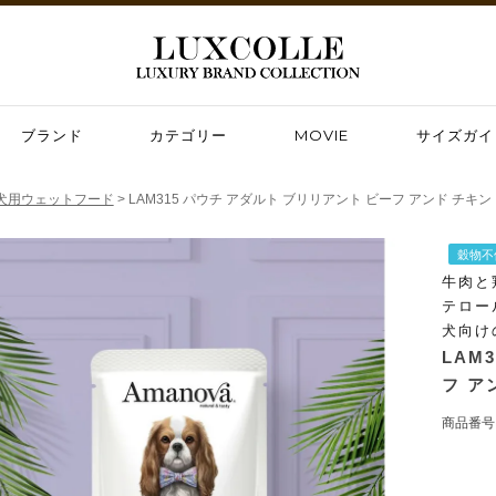
ブランド
カテゴリー
MOVIE
サイズガイ
犬用ウェットフード
LAM315 パウチ アダルト ブリリアント ビーフ アンド チキン（
穀物不
牛肉と
テロー
犬向け
LAM
フ ア
商品番号