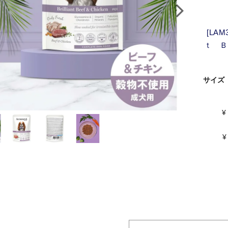
[LA
ｔ Ｂ
サイズ
¥
¥