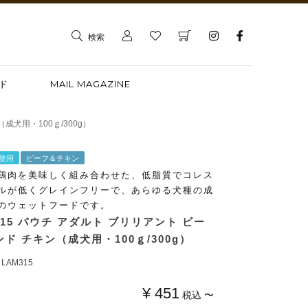
検索
ド
MAIL MAGAZINE
成犬用・100ｇ/300g）
使用
ビーフ＆チキン
鶏肉を美味しく組み合わせた、低脂質でコレス
ルが低くグレインフリーで、あらゆる犬種の成
のウェットフードです。
315 パウチ アダルト ブリリアント ビー
ンド チキン（成犬用・100ｇ/300g）
LAM315
¥
451
税込
〜