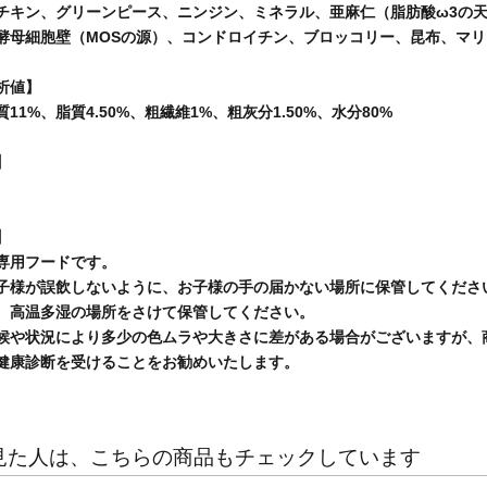
チキン、グリーンピース、ニンジン、ミネラル、亜麻仁（脂肪酸ω3の天
酵母細胞壁（MOSの源）、コンドロイチン、ブロッコリー、昆布、マ
析値】
11%、脂質4.50%、粗繊維1%、粗灰分1.50%、水分80%
】
】
専用フードです。
子様が誤飲しないように、お子様の手の届かない場所に保管してくださ
、高温多湿の場所をさけて保管してください。
候や状況により多少の色ムラや大きさに差がある場合がございますが、
健康診断を受けることをお勧めいたします。
見た人は、こちらの商品もチェックしています