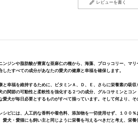
レビューを書く
ニンジンや脂肪酸が豊富な亜麻仁の種から、海藻、ブロッコリー、マリ
合したすべての成分があなたの愛犬の健康と幸福を確保します。
康と幸福を維持するために、ビタミンＡ、Ｄ、Ｅ、さらに栄養素の吸収
犬の関節の可動性と柔軟性を強化する２つの成分、グルコサミンとコン
な愛犬が毎日必要とするものがすべて揃っています。そして何より、そ
レシピには、人工的な香料や着色料、添加物を一切使用せず、１００％
、愛犬・愛猫にも飼い主と同じように栄養を与えるべきだと考え、栄養