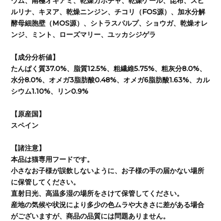
ウム、南極オキアミ、乾燥カボチャ、乾燥ケール、昆布、スピ
ルリナ、キヌア、乾燥ニンジン、チコリ（FOS源）、加水分解
酵母細胞壁（MOS源）、シトラスパルプ、ショウガ、乾燥オレ
ンジ、ミント、ローズマリー、ユッカシジゲラ
【成分分析値】
たんぱく質37.0%、脂質12.5%、粗繊維5.75%、粗灰分8.0%、
水分8.0%、オメガ3脂肪酸0.48%、オメガ6脂肪酸1.63%、カル
シウム1.10%、リン0.9%
【原産国】
スペイン
【諸注意】
本品は猫専用フードです。
小さなお子様が誤飲しないように、お子様の手の届かない場所
に保管してください。
直射日光、高温多湿の場所をさけて保管してください。
産地の気候や状況により多少の色ムラや大きさに差がある場合
がございますが、商品の品質には問題ありません。