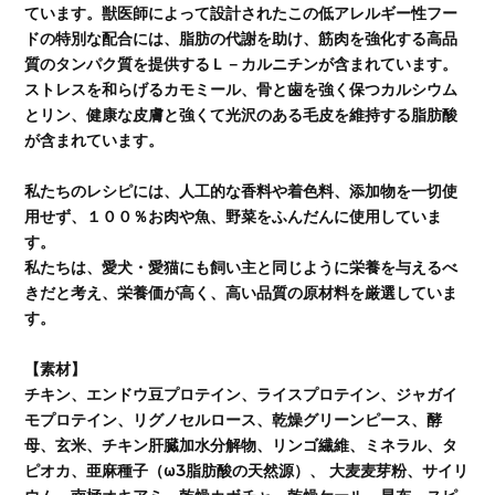
ています。獣医師によって設計されたこの低アレルギー性フー
ドの特別な配合には、脂肪の代謝を助け、筋肉を強化する高品
質のタンパク質を提供するＬ－カルニチンが含まれています。
ストレスを和らげるカモミール、骨と歯を強く保つカルシウム
とリン、健康な皮膚と強くて光沢のある毛皮を維持する脂肪酸
が含まれています。
私たちのレシピには、人工的な香料や着色料、添加物を一切使
用せず、１００％お肉や魚、野菜をふんだんに使用していま
す。
私たちは、愛犬・愛猫にも飼い主と同じように栄養を与えるべ
きだと考え、栄養価が高く、高い品質の原材料を厳選していま
す。
【素材】
チキン、エンドウ豆プロテイン、ライスプロテイン、ジャガイ
モプロテイン、リグノセルロース、乾燥グリーンピース、酵
母、玄米、チキン肝臓加水分解物、リンゴ繊維、ミネラル、タ
ピオカ、亜麻種子（ω3脂肪酸の天然源）、 大麦麦芽粉、サイリ