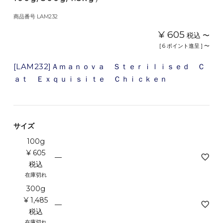
商品番号
LAM232
¥
605
税込
〜
[
6
ポイント進呈 ]
〜
[LAM232]Ａｍａｎｏｖａ Ｓｔｅｒｉｌｉｓｅｄ Ｃ
ａｔ Ｅｘｑｕｉｓｉｔｅ Ｃｈｉｃｋｅｎ
サイズ
100g
¥
605
—
税込
在庫切れ
300g
¥
1,485
—
税込
在庫切れ