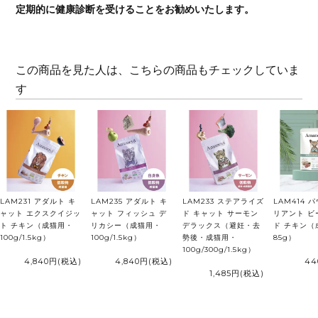
定期的に健康診断を受けることをお勧めいたします。
この商品を見た人は、こちらの商品もチェックしていま
す
LAM231 アダルト キ
LAM235 アダルト キ
LAM233 ステアライズ
LAM414 
ャット エクスクイジッ
ャット フィッシュ デ
ド キャット サーモン
リアント ビ
ト チキン（成猫用・
リカシー（成猫用・
デラックス（避妊・去
ド チキン（
100g/1.5kg）
100g/1.5kg）
勢後・成猫用・
85g）
100g/300g/1.5kg）
4,840円
(税込)
4,840円
(税込)
44
1,485円
(税込)