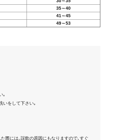
30～35
35～40
41～45
49～53
い｡
洗いをして下さい｡
た際には､誤飲の原因にもなりますので､すぐ