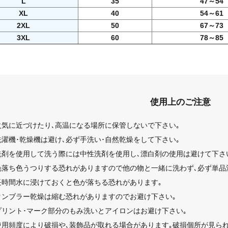
L
35
47～54
XL
40
54～61
2XL
50
67～73
3XL
60
78～85
使用上のご注意
火気に近づけたり､高温になる場所に保管しないで下さい｡
洗濯機･乾燥機は避け､必ず手洗い･自然乾燥をして下さい｡
洗剤を使用して洗う際には中性洗剤を使用し､漂白剤の使用は避けて下さ
色落ち色うつりする恐れがありますので他の物と一緒に洗わず､必ず単品
長時間水に浸けておくと色が落ちる恐れがあります｡
タンブラー乾燥は縮む恐れがありますのでお避け下さい｡
プリント･マーク部分のもみ洗いとアイロンはお避け下さい｡
使用頻度により破損や､装飾品が取れる場合があります｡破損個所が見られ