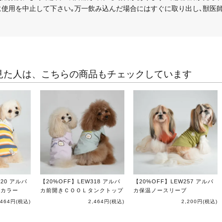
に使用を中止して下さい｡万一飲み込んだ場合にはすぐに取り出し､獣医師
見た人は、こちらの商品もチェックしています
320 アルパ
【20%OFF】LEW318 アルパ
【20%OFF】LEW257 アルパ
ーカラー
カ前開きＣＯＯＬタンクトップ
カ保温ノースリーブ
,464円
(税込)
2,464円
(税込)
2,200円
(税込)