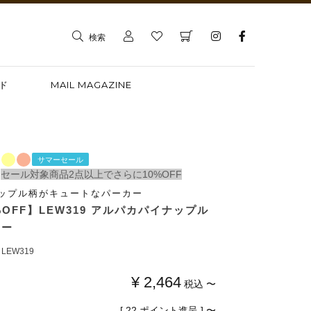
検索
ド
MAIL MAGAZINE
サマーセール
セール対象商品2点以上でさらに10%OFF
ップル柄がキュートなパーカー
%OFF】LEW319 アルパカパイナップル
カー
LEW319
¥
2,464
税込
〜
[
22
ポイント進呈 ]
〜