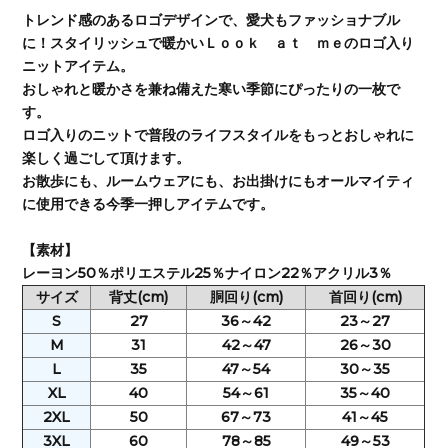
トレンド感のあるロゴデザインで、愛犬もファッショナブル
に！スタイリッシュで暖かいＬｏｏｋ ａｔ ｍｅのロゴ入り
ニットアイテム。
おしゃれと暖かさを兼ね備えた寒い季節にぴったりの一枚で
す。
ロゴ入りのニットで普段のライフスタイルをもっとおしゃれに
楽しく過ごして頂けます。
お散歩にも、ルームウェアにも、お出掛けにもオールマイティ
に使用できる今季一押しアイテムです。
【素材】
レーヨン50％ポリエステル25％ナイロン22％アクリル3％
サイズ
背丈(cm)
胴回り(cm)
首回り(cm)
S
27
36～42
23～27
M
31
42～47
26～30
L
35
47～54
30～35
XL
40
54～61
35～40
2XL
50
67～73
41～45
3XL
60
78～85
49～53