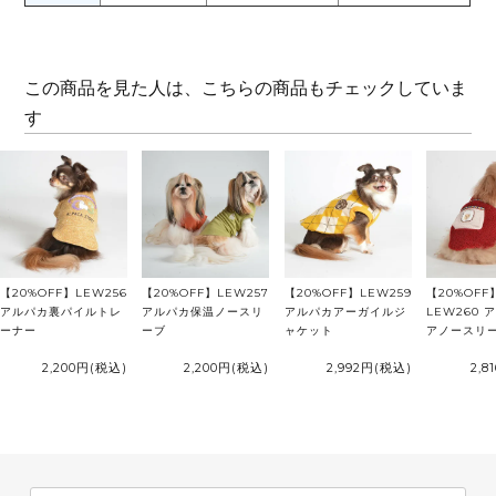
この商品を見た人は、こちらの商品もチェックしていま
す
【20%OFF】LEW256
【20%OFF】LEW257
【20%OFF】LEW259
【20%OFF
アルパカ裏パイルトレ
アルパカ保温ノースリ
アルパカアーガイルジ
LEW260 
ーナー
ーブ
ャケット
アノースリ
2,200円
(税込)
2,200円
(税込)
2,992円
(税込)
2,8